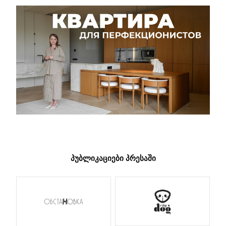
ᲞᲣᲑᲚᲘᲙᲐᲪᲘᲔᲑᲘ ᲞᲠᲔᲡᲐᲨᲘ