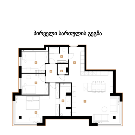
ᲞᲘᲠᲕᲔᲚᲘ ᲡᲐᲠᲗᲣᲚᲘᲡ ᲒᲔᲒᲛᲐ