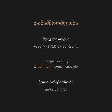
ᲗᲐᲜᲐᲛᲨᲠᲝᲛᲚᲝᲑᲐ
ᲛᲗᲐᲕᲐᲠᲘ ᲝᲤᲘᲡᲘ
+375 (44) 710-67-35
Ksenia
info@zrobim.by
Zrobim.by
- ოფისი მინსკში
ᲛᲔᲓᲘᲐ ᲞᲐᲠᲢᲜᲘᲝᲠᲝᲑᲐ
pr@zrobim.by