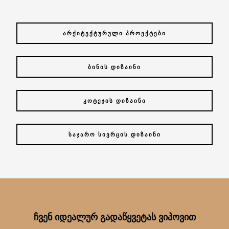
ᲐᲠᲥᲘᲢᲔᲥᲢᲣᲠᲣᲚᲘ ᲞᲠᲝᲔᲥᲢᲔᲑᲘ
ᲑᲘᲜᲘᲡ ᲓᲘᲖᲐᲘᲜᲘ
ᲙᲝᲢᲔᲯᲘᲡ ᲓᲘᲖᲐᲘᲜᲘ
ᲡᲐᲯᲐᲠᲝ ᲡᲘᲕᲠᲪᲘᲡ ᲓᲘᲖᲐᲘᲜᲘ
ᲩᲕᲔᲜ ᲘᲓᲔᲐᲚᲣᲠ ᲒᲐᲓᲐᲬᲧᲕᲔᲢᲐᲡ ᲕᲘᲞᲝᲕᲘᲗ