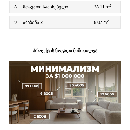
2
8
მთავარი საძინებელი
28.11 m
2
9
აბაზანა 2
8.07 m
ᲞᲠᲝᲔᲥᲢᲘᲡ ᲖᲝᲒᲐᲓᲘ ᲛᲘᲛᲝᲮᲘᲚᲕᲐ