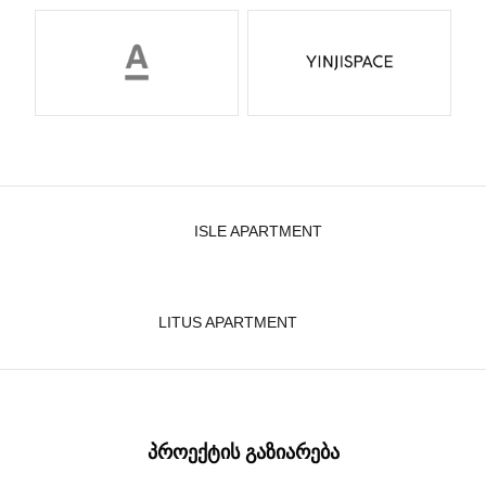
ISLE APARTMENT
LITUS APARTMENT
ᲞᲠᲝᲔᲥᲢᲘᲡ ᲒᲐᲖᲘᲐᲠᲔᲑᲐ