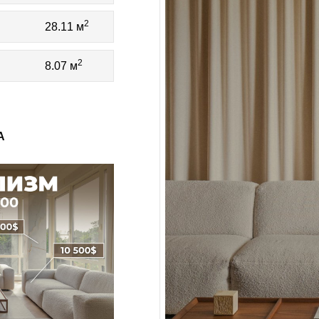
2
28.11 м
2
8.07 м
А