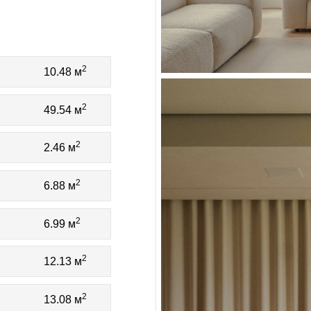
2
10.48 м
2
49.54 м
2
2.46 м
2
6.88 м
2
6.99 м
2
12.13 м
2
13.08 м