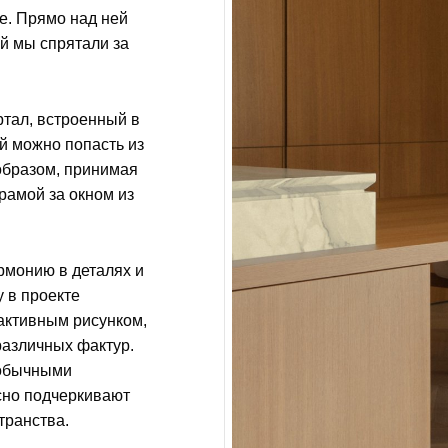
е. Прямо над ней
ый мы спрятали за
ртал, встроенный в
й можно попасть из
 образом, принимая
рамой за окном из
рмонию в деталях и
у в проекте
 активным рисунком,
различных фактур.
еобычными
но подчеркивают
транства.