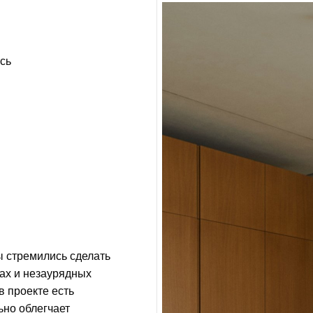
сь
ы стремились сделать
ах и незаурядных
в проекте есть
ьно облегчает