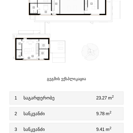
ᲒᲔᲒᲛᲘᲡ ᲔᲥᲡᲞᲚᲘᲙᲐᲪᲘᲐ
2
1
საგარდერობე
23.27 m
2
2
სანკვანძი
9.78 m
2
3
სანკვანძი
9.41 m