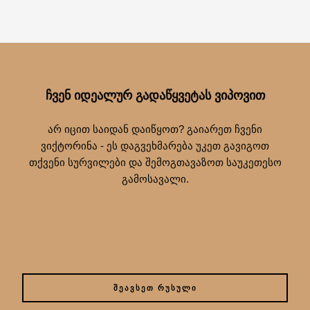
ᲩᲕᲔᲜ ᲘᲓᲔᲐᲚᲣᲠ ᲒᲐᲓᲐᲬᲧᲕᲔᲢᲐᲡ ᲕᲘᲞᲝᲕᲘᲗ
არ იცით საიდან დაიწყოთ? გაიარეთ ჩვენი
ვიქტორინა - ეს დაგვეხმარება უკეთ გავიგოთ
თქვენი სურვილები და შემოგთავაზოთ საუკეთესო
გამოსავალი.
ᲨᲔᲐᲕᲡᲔᲗ ᲠᲣᲡᲣᲚᲘ