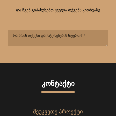
და ჩვენ გიპასუხებთ ყველა თქვენს კითხვაზე
ᲙᲝᲜᲢᲐᲥᲢᲘ
ᲨᲔᲣᲙᲕᲔᲗᲔ ᲞᲠᲝᲔᲥᲢᲘ