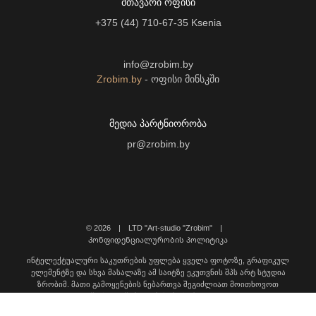
ᲛᲗᲐᲕᲐᲠᲘ ᲝᲤᲘᲡᲘ
+375 (44) 710-67-35
Ksenia
info@zrobim.by
Zrobim.by
- ოფისი მინსკში
ᲛᲔᲓᲘᲐ ᲞᲐᲠᲢᲜᲘᲝᲠᲝᲑᲐ
pr@zrobim.by
©
2026 | LTD "Art-studio "Zrobim" |
Კონფიდენციალურობის პოლიტიკა
ინტელექტუალური საკუთრების უფლება ყველა ფოტოზე, გრაფიკულ
ელემენტზე და სხვა მასალაზე ამ საიტზე ეკუთვნის შპს არტ სტუდია
ზრობიმ. მათი გამოყენების ნებართვა შეგიძლიათ მოითხოვოთ
დაგვიკავშირდით შემდეგ მისამართზე: info@zrobim.ge.