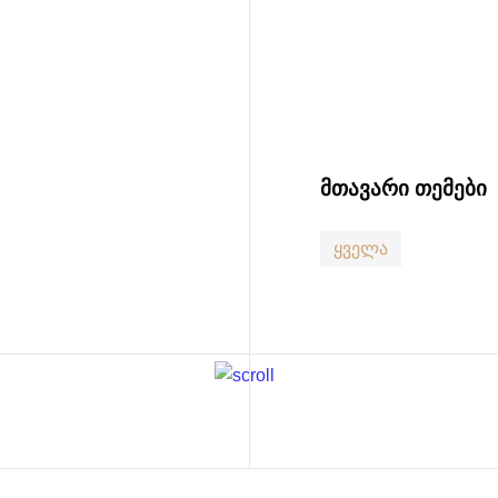
ᲛᲗᲐᲕᲐᲠᲘ ᲗᲔᲛᲔᲑᲘ
ყველა