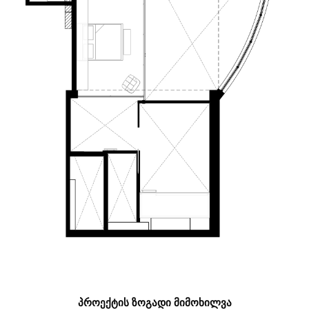
ᲞᲠᲝᲔᲥᲢᲘᲡ ᲖᲝᲒᲐᲓᲘ ᲛᲘᲛᲝᲮᲘᲚᲕᲐ