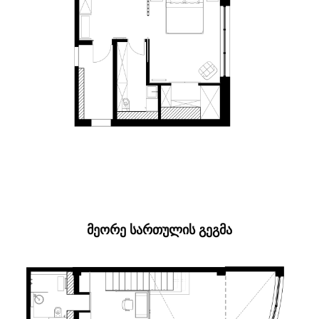
ᲛᲔᲝᲠᲔ ᲡᲐᲠᲗᲣᲚᲘᲡ ᲒᲔᲒᲛᲐ