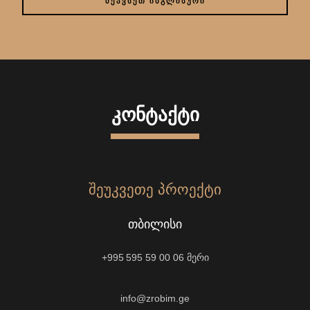
ᲨᲔᲐᲕᲡᲔᲗ ᲘᲜᲒᲚᲘᲡᲣᲠᲘ
ᲙᲝᲜᲢᲐᲥᲢᲘ
ᲨᲔᲣᲙᲕᲔᲗᲔ ᲞᲠᲝᲔᲥᲢᲘ
ᲗᲑᲘᲚᲘᲡᲘ
+995 595 59 00 06
მერი
info@zrobim.ge