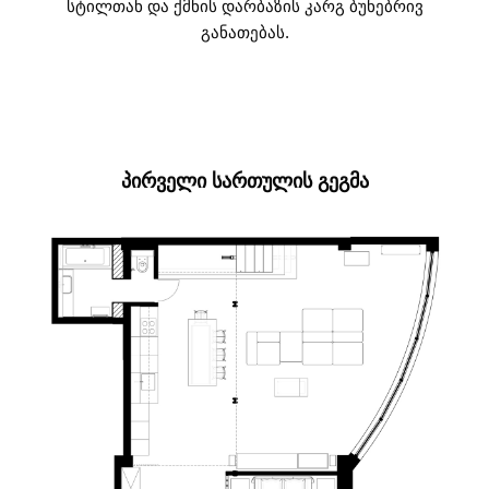
სტილთან და ქმნის დარბაზის კარგ ბუნებრივ
განათებას.
ᲞᲘᲠᲕᲔᲚᲘ ᲡᲐᲠᲗᲣᲚᲘᲡ ᲒᲔᲒᲛᲐ