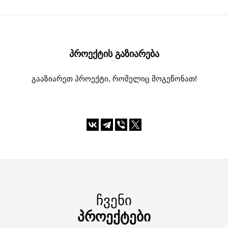
ᲞᲠᲝᲔᲥᲢᲘᲡ ᲒᲐᲖᲘᲐᲠᲔᲑᲐ
გააზიარეთ პროექტი, რომელიც მოგეწონათ!
ᲩᲕᲔᲜᲘ
ᲞᲠᲝᲔᲥᲢᲔᲑᲘ