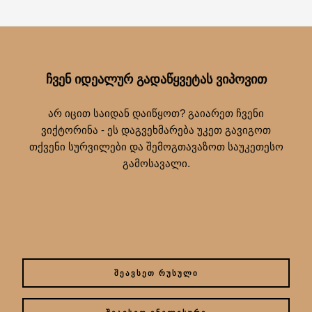
ᲩᲕᲔᲜ ᲘᲓᲔᲐᲚᲣᲠ ᲒᲐᲓᲐᲬᲧᲕᲔᲢᲐᲡ ᲕᲘᲞᲝᲕᲘᲗ
არ იცით საიდან დაიწყოთ? გაიარეთ ჩვენი
ვიქტორინა - ეს დაგვეხმარება უკეთ გავიგოთ
თქვენი სურვილები და შემოგთავაზოთ საუკეთესო
გამოსავალი.
ᲨᲔᲐᲕᲡᲔᲗ ᲠᲣᲡᲣᲚᲘ