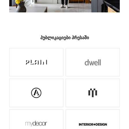
ᲞᲣᲑᲚᲘᲙᲐᲪᲘᲔᲑᲘ ᲞᲠᲔᲡᲐᲨᲘ