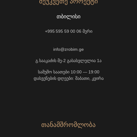
ᲨᲔᲣᲙᲕᲔᲗᲔ ᲞᲠᲝᲔᲥᲢᲘ
ᲗᲑᲘᲚᲘᲡᲘ
+995 595 59 00 06
მერი
info@zrobim.ge
გ.სააკაძის მე-2 გასასვლელია 1ა
სამუშო საათები 10:00 — 19:00
დასვენების დღეები: შაბათი, კვირა
ᲗᲐᲜᲐᲛᲨᲠᲝᲛᲚᲝᲑᲐ