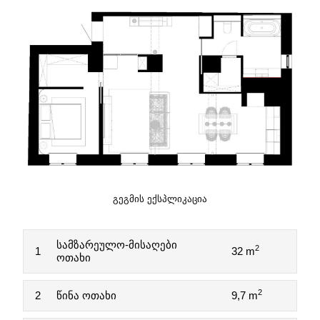
ᲒᲔᲒᲛᲘᲡ ᲔᲥᲡᲞᲚᲘᲙᲐᲪᲘᲐ
სამზარეულო-მისაღები
2
1
32 m
ოთახი
2
2
წინა ოთახი
9,7 m