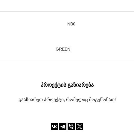
NB6
GREEN
ᲞᲠᲝᲔᲥᲢᲘᲡ ᲒᲐᲖᲘᲐᲠᲔᲑᲐ
გააზიარეთ პროექტი, რომელიც მოგეწონათ!