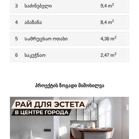
2
3
საძინებელი
9,4 m
2
4
აბაზანა
8,4 m
2
5
Სამრეცხაო ოთახი
4,36 m
2
6
საკუჭნაო
2,47 m
ᲞᲠᲝᲔᲥᲢᲘᲡ ᲖᲝᲒᲐᲓᲘ ᲛᲘᲛᲝᲮᲘᲚᲕᲐ