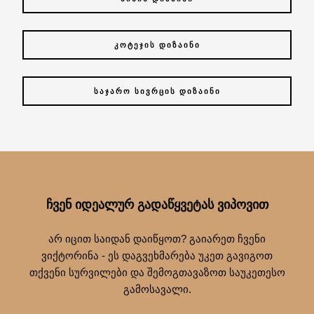
ᲙᲝᲢᲔᲯᲘᲡ ᲓᲘᲖᲐᲘᲜᲘ
ᲡᲐᲯᲐᲠᲝ ᲡᲘᲕᲠᲪᲘᲡ ᲓᲘᲖᲐᲘᲜᲘ
ᲩᲕᲔᲜ ᲘᲓᲔᲐᲚᲣᲠ ᲒᲐᲓᲐᲬᲧᲕᲔᲢᲐᲡ ᲕᲘᲞᲝᲕᲘᲗ
არ იცით საიდან დაიწყოთ? გაიარეთ ჩვენი
ვიქტორინა - ეს დაგვეხმარება უკეთ გავიგოთ
თქვენი სურვილები და შემოგთავაზოთ საუკეთესო
გამოსავალი.