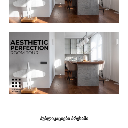
ᲞᲣᲑᲚᲘᲙᲐᲪᲘᲔᲑᲘ ᲞᲠᲔᲡᲐᲨᲘ