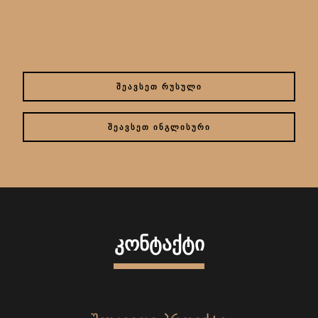
ᲨᲔᲐᲕᲡᲔᲗ ᲠᲣᲡᲣᲚᲘ
ᲨᲔᲐᲕᲡᲔᲗ ᲘᲜᲒᲚᲘᲡᲣᲠᲘ
ᲙᲝᲜᲢᲐᲥᲢᲘ