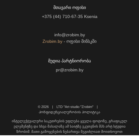
ᲛᲗᲐᲕᲐᲠᲘ ᲝᲤᲘᲡᲘ
+375 (44) 710-67-35
Ksenia
info@zrobim.by
Zrobim.by
- ოფისი მინსკში
ᲛᲔᲓᲘᲐ ᲞᲐᲠᲢᲜᲘᲝᲠᲝᲑᲐ
pr@zrobim.by
©
2026 | LTD "Art-studio "Zrobim" |
Კონფიდენციალურობის პოლიტიკა
ინტელექტუალური საკუთრების უფლება ყველა ფოტოზე, გრაფიკულ
ელემენტზე და სხვა მასალაზე ამ საიტზე ეკუთვნის შპს არტ სტუდია
ზრობიმ. მათი გამოყენების ნებართვა შეგიძლიათ მოითხოვოთ
დაგვიკავშირდით შემდეგ მისამართზე: info@zrobim.ge.