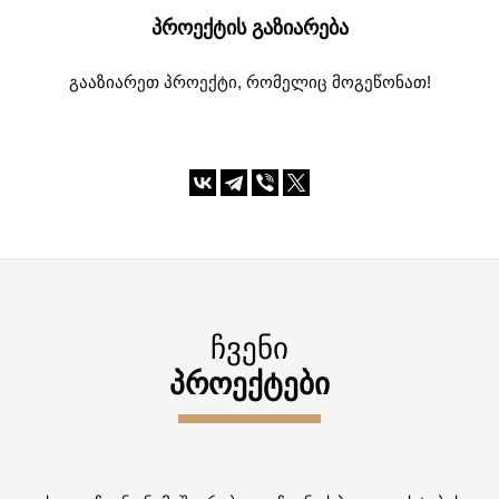
ᲞᲠᲝᲔᲥᲢᲘᲡ ᲒᲐᲖᲘᲐᲠᲔᲑᲐ
გააზიარეთ პროექტი, რომელიც მოგეწონათ!
ᲩᲕᲔᲜᲘ
ᲞᲠᲝᲔᲥᲢᲔᲑᲘ