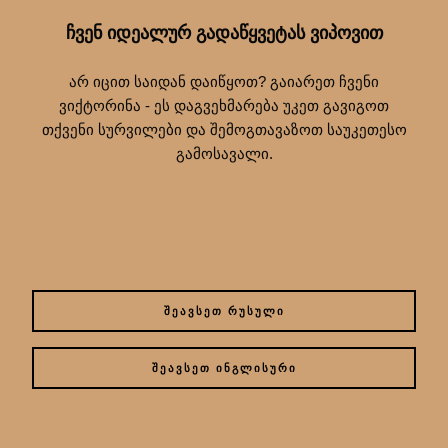
ᲩᲕᲔᲜ ᲘᲓᲔᲐᲚᲣᲠ ᲒᲐᲓᲐᲬᲧᲕᲔᲢᲐᲡ ᲕᲘᲞᲝᲕᲘᲗ
არ იცით საიდან დაიწყოთ? გაიარეთ ჩვენი
ვიქტორინა - ეს დაგვეხმარება უკეთ გავიგოთ
თქვენი სურვილები და შემოგთავაზოთ საუკეთესო
გამოსავალი.
ᲨᲔᲐᲕᲡᲔᲗ ᲠᲣᲡᲣᲚᲘ
ᲨᲔᲐᲕᲡᲔᲗ ᲘᲜᲒᲚᲘᲡᲣᲠᲘ