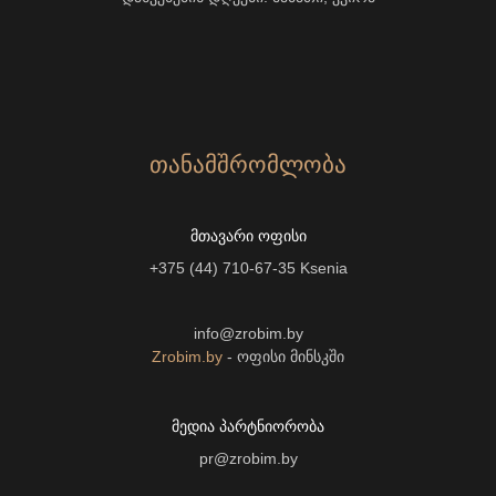
ᲗᲐᲜᲐᲛᲨᲠᲝᲛᲚᲝᲑᲐ
ᲛᲗᲐᲕᲐᲠᲘ ᲝᲤᲘᲡᲘ
+375 (44) 710-67-35
Ksenia
info@zrobim.by
Zrobim.by
- ოფისი მინსკში
ᲛᲔᲓᲘᲐ ᲞᲐᲠᲢᲜᲘᲝᲠᲝᲑᲐ
pr@zrobim.by