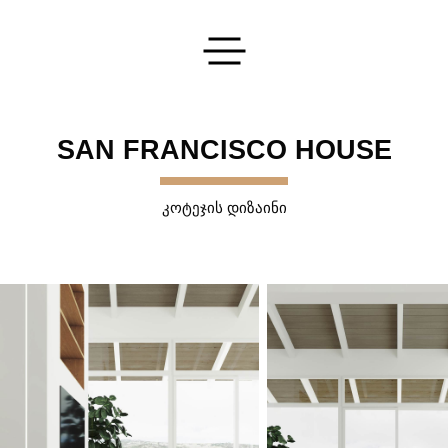
გაგზავნეთ თქვენი განაცხადი
SAN FRANCISCO HOUSE
ᲙᲝᲢᲔᲯᲘᲡ ᲓᲘᲖᲐᲘᲜᲘ
დაგვეკონტაქტეთ
და ჩვენ გიპასუხებთ ყველა თქვენს კითხვაზე
ᲒᲐᲒᲖᲐᲕᲜᲐ