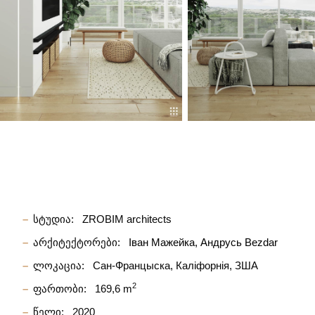
სტუდია:
ZROBIM architects
არქიტექტორები:
Iван Мажейка
Андрусь Bezdar
ლოკაცია:
Сан-Францыска, Каліфорнія, ЗША
2
ფართობი:
169,6 m
წელი:
2020