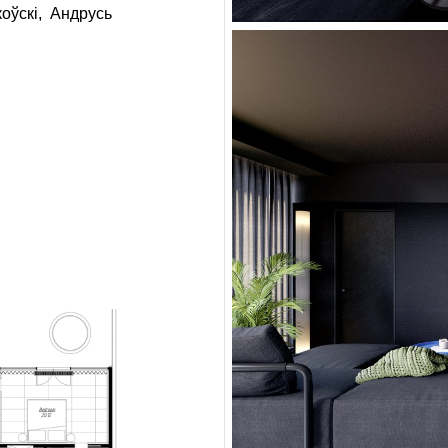
оўскі
Андрусь