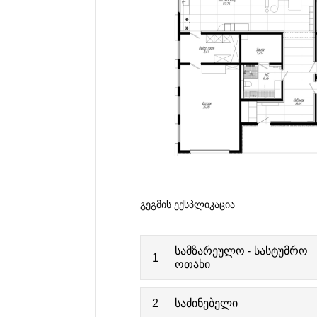
ᲒᲔᲒᲛᲘᲡ ᲔᲥᲡᲞᲚᲘᲙᲐᲪᲘᲐ
სამზარეულო - სასტუმრო
1
ოთახი
2
საძინებელი