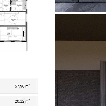
2
57.96 m
2
20.12 m