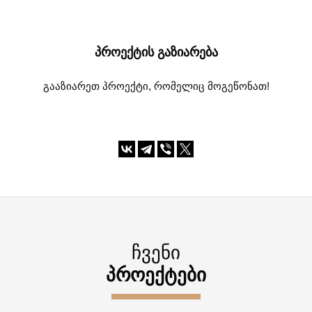
ᲞᲠᲝᲔᲥᲢᲘᲡ ᲒᲐᲖᲘᲐᲠᲔᲑᲐ
გააზიარეთ პროექტი, რომელიც მოგეწონათ!
ᲩᲕᲔᲜᲘ
ᲞᲠᲝᲔᲥᲢᲔᲑᲘ