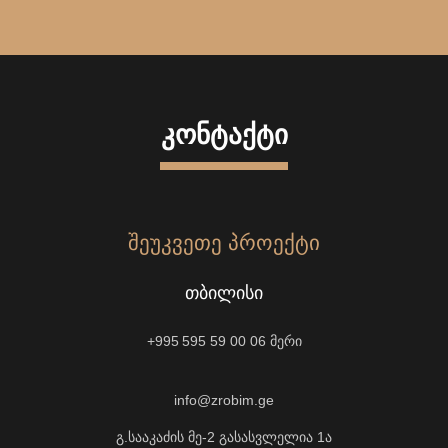
ᲙᲝᲜᲢᲐᲥᲢᲘ
ᲨᲔᲣᲙᲕᲔᲗᲔ ᲞᲠᲝᲔᲥᲢᲘ
ᲗᲑᲘᲚᲘᲡᲘ
+995 595 59 00 06
მერი
info@zrobim.ge
გ.სააკაძის მე-2 გასასვლელია 1ა