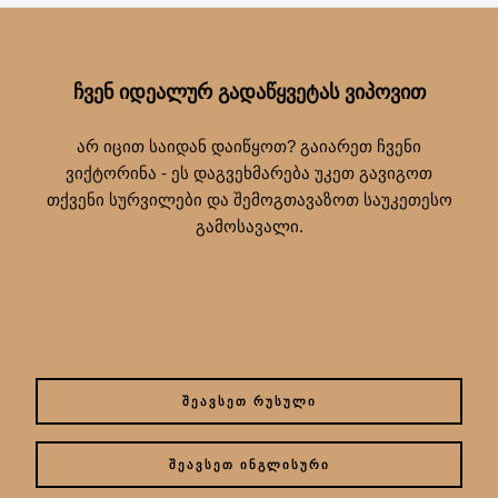
ᲩᲕᲔᲜ ᲘᲓᲔᲐᲚᲣᲠ ᲒᲐᲓᲐᲬᲧᲕᲔᲢᲐᲡ ᲕᲘᲞᲝᲕᲘᲗ
არ იცით საიდან დაიწყოთ? გაიარეთ ჩვენი
ვიქტორინა - ეს დაგვეხმარება უკეთ გავიგოთ
თქვენი სურვილები და შემოგთავაზოთ საუკეთესო
გამოსავალი.
ᲨᲔᲐᲕᲡᲔᲗ ᲠᲣᲡᲣᲚᲘ
ᲨᲔᲐᲕᲡᲔᲗ ᲘᲜᲒᲚᲘᲡᲣᲠᲘ