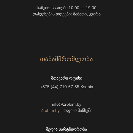
სამუშო საათები 10:00 — 19:00
დასვენების დღეები: შაბათი, კვირა
ᲗᲐᲜᲐᲛᲨᲠᲝᲛᲚᲝᲑᲐ
ᲛᲗᲐᲕᲐᲠᲘ ᲝᲤᲘᲡᲘ
+375 (44) 710-67-35
Ksenia
info@zrobim.by
Zrobim.by
- ოფისი მინსკში
ᲛᲔᲓᲘᲐ ᲞᲐᲠᲢᲜᲘᲝᲠᲝᲑᲐ