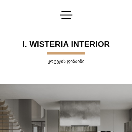
გაგზავნეთ თქვენი განაცხადი
I. WISTERIA INTERIOR
ᲙᲝᲢᲔᲯᲘᲡ ᲓᲘᲖᲐᲘᲜᲘ
დაგვეკონტაქტეთ
და ჩვენ გიპასუხებთ ყველა თქვენს კითხვაზე
ᲒᲐᲒᲖᲐᲕᲜᲐ