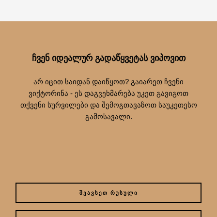
ᲩᲕᲔᲜ ᲘᲓᲔᲐᲚᲣᲠ ᲒᲐᲓᲐᲬᲧᲕᲔᲢᲐᲡ ᲕᲘᲞᲝᲕᲘᲗ
არ იცით საიდან დაიწყოთ? გაიარეთ ჩვენი
ვიქტორინა - ეს დაგვეხმარება უკეთ გავიგოთ
თქვენი სურვილები და შემოგთავაზოთ საუკეთესო
გამოსავალი.
ᲨᲔᲐᲕᲡᲔᲗ ᲠᲣᲡᲣᲚᲘ