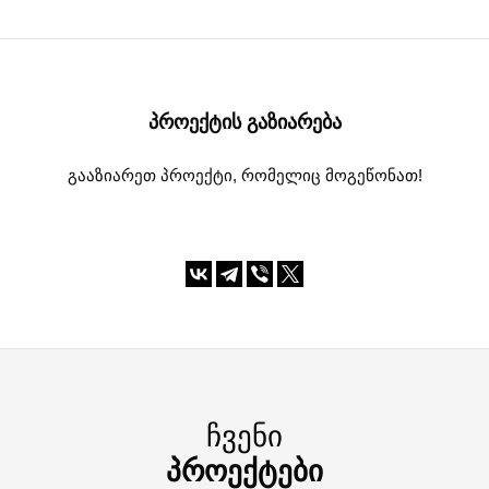
ᲞᲠᲝᲔᲥᲢᲘᲡ ᲒᲐᲖᲘᲐᲠᲔᲑᲐ
გააზიარეთ პროექტი, რომელიც მოგეწონათ!
ᲩᲕᲔᲜᲘ
ᲞᲠᲝᲔᲥᲢᲔᲑᲘ