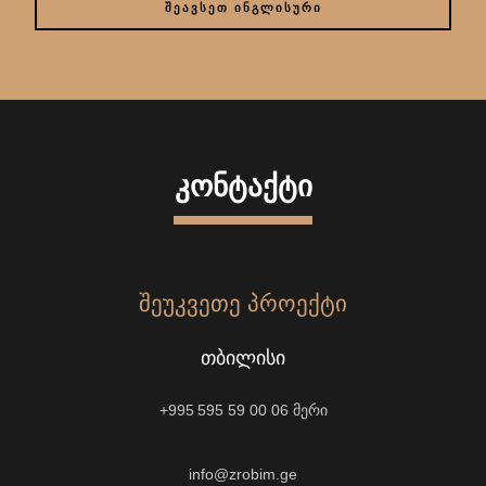
ᲨᲔᲐᲕᲡᲔᲗ ᲘᲜᲒᲚᲘᲡᲣᲠᲘ
ᲙᲝᲜᲢᲐᲥᲢᲘ
ᲨᲔᲣᲙᲕᲔᲗᲔ ᲞᲠᲝᲔᲥᲢᲘ
ᲗᲑᲘᲚᲘᲡᲘ
+995 595 59 00 06
მერი
info@zrobim.ge