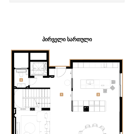
ᲞᲘᲠᲕᲔᲚᲘ ᲡᲐᲠᲗᲣᲚᲘ