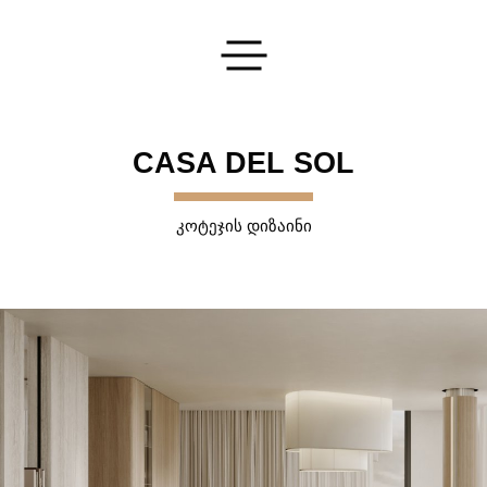
გაგზავნეთ თქვენი განაცხადი
CASA DEL SOL
ᲙᲝᲢᲔᲯᲘᲡ ᲓᲘᲖᲐᲘᲜᲘ
დაგვეკონტაქტეთ
და ჩვენ გიპასუხებთ ყველა თქვენს კითხვაზე
ᲒᲐᲒᲖᲐᲕᲜᲐ