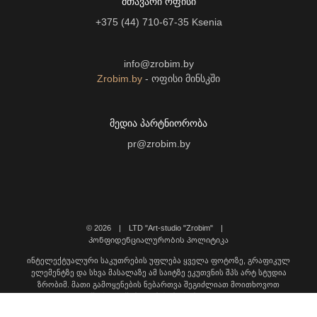
ᲛᲗᲐᲕᲐᲠᲘ ᲝᲤᲘᲡᲘ
+375 (44) 710-67-35
Ksenia
info@zrobim.by
Zrobim.by
- ოფისი მინსკში
ᲛᲔᲓᲘᲐ ᲞᲐᲠᲢᲜᲘᲝᲠᲝᲑᲐ
pr@zrobim.by
©
2026 | LTD "Art-studio "Zrobim" |
Კონფიდენციალურობის პოლიტიკა
ინტელექტუალური საკუთრების უფლება ყველა ფოტოზე, გრაფიკულ
ელემენტზე და სხვა მასალაზე ამ საიტზე ეკუთვნის შპს არტ სტუდია
ზრობიმ. მათი გამოყენების ნებართვა შეგიძლიათ მოითხოვოთ
დაგვიკავშირდით შემდეგ მისამართზე: info@zrobim.ge.