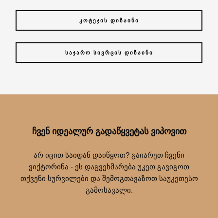
ᲙᲝᲢᲔᲯᲘᲡ ᲓᲘᲖᲐᲘᲜᲘ
ᲡᲐᲯᲐᲠᲝ ᲡᲘᲕᲠᲪᲘᲡ ᲓᲘᲖᲐᲘᲜᲘ
ᲩᲕᲔᲜ ᲘᲓᲔᲐᲚᲣᲠ ᲒᲐᲓᲐᲬᲧᲕᲔᲢᲐᲡ ᲕᲘᲞᲝᲕᲘᲗ
არ იცით საიდან დაიწყოთ? გაიარეთ ჩვენი
ვიქტორინა - ეს დაგვეხმარება უკეთ გავიგოთ
თქვენი სურვილები და შემოგთავაზოთ საუკეთესო
გამოსავალი.