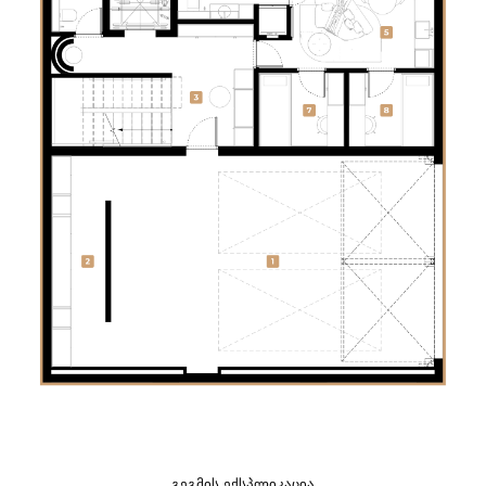
ᲒᲔᲒᲛᲘᲡ ᲔᲥᲡᲞᲚᲘᲙᲐᲪᲘᲐ