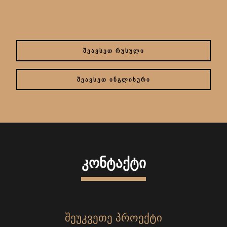
ᲨᲔᲐᲕᲡᲔᲗ ᲠᲣᲡᲣᲚᲘ
ᲨᲔᲐᲕᲡᲔᲗ ᲘᲜᲒᲚᲘᲡᲣᲠᲘ
ᲙᲝᲜᲢᲐᲥᲢᲘ
ᲨᲔᲣᲙᲕᲔᲗᲔ ᲞᲠᲝᲔᲥᲢᲘ