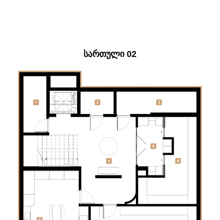
ᲡᲐᲠᲗᲣᲚᲘ 02