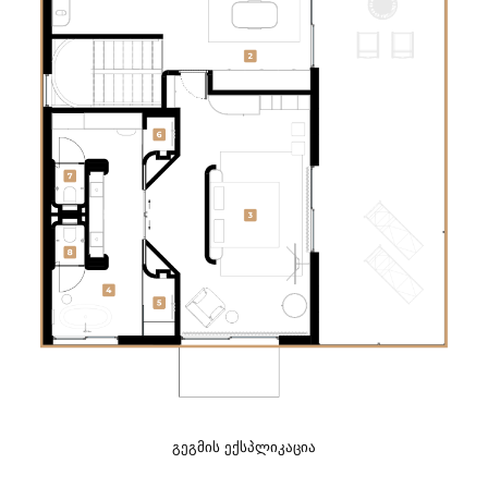
ᲒᲔᲒᲛᲘᲡ ᲔᲥᲡᲞᲚᲘᲙᲐᲪᲘᲐ