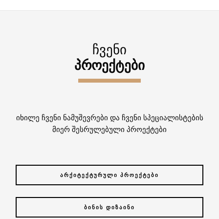
ᲩᲕᲔᲜᲘ
ᲞᲠᲝᲔᲥᲢᲔᲑᲘ
იხილე ჩვენი ნამუშევრები და ჩვენი სპეციალისტების
მიერ შესრულებული პროექტები
ᲐᲠᲥᲘᲢᲔᲥᲢᲣᲠᲣᲚᲘ ᲞᲠᲝᲔᲥᲢᲔᲑᲘ
ᲑᲘᲜᲘᲡ ᲓᲘᲖᲐᲘᲜᲘ