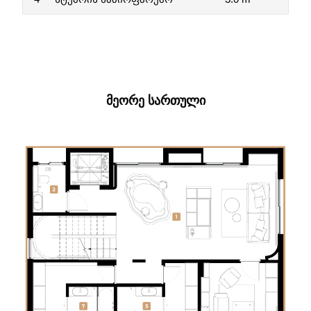
ᲛᲔᲝᲠᲔ ᲡᲐᲠᲗᲣᲚᲘ