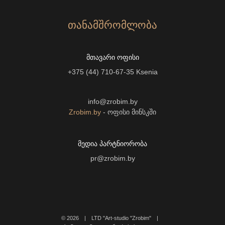
ᲗᲐᲜᲐᲛᲨᲠᲝᲛᲚᲝᲑᲐ
ᲛᲗᲐᲕᲐᲠᲘ ᲝᲤᲘᲡᲘ
+375 (44) 710-67-35
Ksenia
info@zrobim.by
Zrobim.by
- ოფისი მინსკში
ᲛᲔᲓᲘᲐ ᲞᲐᲠᲢᲜᲘᲝᲠᲝᲑᲐ
pr@zrobim.by
©
2026 | LTD "Art-studio "Zrobim" |