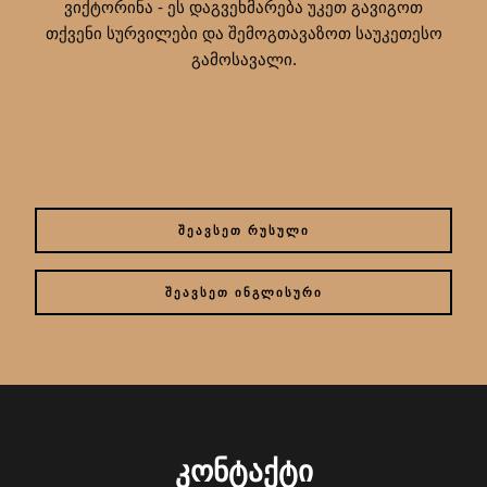
ვიქტორინა - ეს დაგვეხმარება უკეთ გავიგოთ
თქვენი სურვილები და შემოგთავაზოთ საუკეთესო
გამოსავალი.
ᲨᲔᲐᲕᲡᲔᲗ ᲠᲣᲡᲣᲚᲘ
ᲨᲔᲐᲕᲡᲔᲗ ᲘᲜᲒᲚᲘᲡᲣᲠᲘ
ᲙᲝᲜᲢᲐᲥᲢᲘ