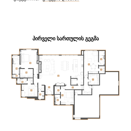
ᲞᲘᲠᲕᲔᲚᲘ ᲡᲐᲠᲗᲣᲚᲘᲡ ᲒᲔᲒᲛᲐ