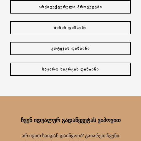
ᲐᲠᲥᲘᲢᲔᲥᲢᲣᲠᲣᲚᲘ ᲞᲠᲝᲔᲥᲢᲔᲑᲘ
ᲑᲘᲜᲘᲡ ᲓᲘᲖᲐᲘᲜᲘ
ᲙᲝᲢᲔᲯᲘᲡ ᲓᲘᲖᲐᲘᲜᲘ
ᲡᲐᲯᲐᲠᲝ ᲡᲘᲕᲠᲪᲘᲡ ᲓᲘᲖᲐᲘᲜᲘ
ᲩᲕᲔᲜ ᲘᲓᲔᲐᲚᲣᲠ ᲒᲐᲓᲐᲬᲧᲕᲔᲢᲐᲡ ᲕᲘᲞᲝᲕᲘᲗ
არ იცით საიდან დაიწყოთ? გაიარეთ ჩვენი