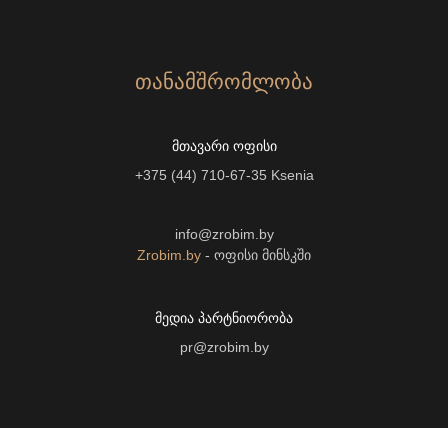
ᲗᲐᲜᲐᲛᲨᲠᲝᲛᲚᲝᲑᲐ
ᲛᲗᲐᲕᲐᲠᲘ ᲝᲤᲘᲡᲘ
+375 (44) 710-67-35
Ksenia
info@zrobim.by
Zrobim.by
- ოფისი მინსკში
ᲛᲔᲓᲘᲐ ᲞᲐᲠᲢᲜᲘᲝᲠᲝᲑᲐ
pr@zrobim.by