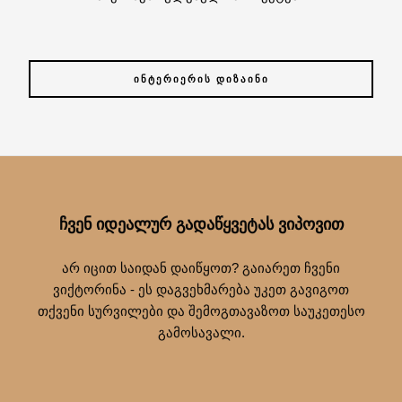
ᲘᲜᲢᲔᲠᲘᲔᲠᲘᲡ ᲓᲘᲖᲐᲘᲜᲘ
ᲩᲕᲔᲜ ᲘᲓᲔᲐᲚᲣᲠ ᲒᲐᲓᲐᲬᲧᲕᲔᲢᲐᲡ ᲕᲘᲞᲝᲕᲘᲗ
არ იცით საიდან დაიწყოთ? გაიარეთ ჩვენი
ვიქტორინა - ეს დაგვეხმარება უკეთ გავიგოთ
თქვენი სურვილები და შემოგთავაზოთ საუკეთესო
გამოსავალი.