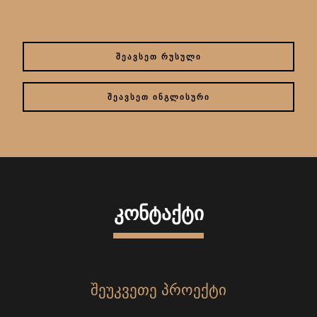
ᲨᲔᲐᲕᲡᲔᲗ ᲠᲣᲡᲣᲚᲘ
ᲨᲔᲐᲕᲡᲔᲗ ᲘᲜᲒᲚᲘᲡᲣᲠᲘ
ᲙᲝᲜᲢᲐᲥᲢᲘ
ᲨᲔᲣᲙᲕᲔᲗᲔ ᲞᲠᲝᲔᲥᲢᲘ