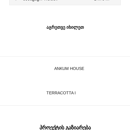
ᲐᲒᲠᲔᲗᲕᲔ ᲘᲮᲘᲚᲔᲗ
ANKUM HOUSE
TERRACOTTA I
ᲞᲠᲝᲔᲥᲢᲘᲡ ᲒᲐᲖᲘᲐᲠᲔᲑᲐ