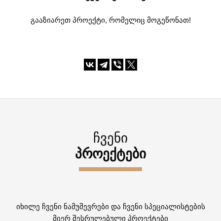
გააზიარეთ პროექტი, რომელიც მოგეწონათ!
ᲩᲕᲔᲜᲘ
ᲞᲠᲝᲔᲥᲢᲔᲑᲘ
იხილე ჩვენი ნამუშევრები და ჩვენი სპეციალისტების
მიერ შესრულებული პროექტები