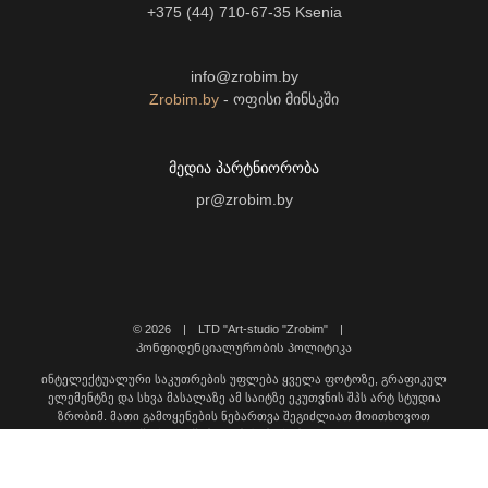
+375 (44) 710-67-35
Ksenia
info@zrobim.by
Zrobim.by
- ოფისი მინსკში
ᲛᲔᲓᲘᲐ ᲞᲐᲠᲢᲜᲘᲝᲠᲝᲑᲐ
pr@zrobim.by
©
2026 | LTD "Art-studio "Zrobim" |
Კონფიდენციალურობის პოლიტიკა
ინტელექტუალური საკუთრების უფლება ყველა ფოტოზე, გრაფიკულ
ელემენტზე და სხვა მასალაზე ამ საიტზე ეკუთვნის შპს არტ სტუდია
ზრობიმ. მათი გამოყენების ნებართვა შეგიძლიათ მოითხოვოთ
დაგვიკავშირდით შემდეგ მისამართზე: info@zrobim.ge.