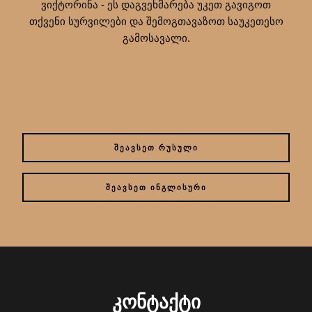
ვიქტორინა - ეს დაგვეხმარება უკეთ გავიგოთ
თქვენი სურვილები და შემოგთავაზოთ საუკეთესო
გამოსავალი.
ᲨᲔᲐᲕᲡᲔᲗ ᲠᲣᲡᲣᲚᲘ
ᲨᲔᲐᲕᲡᲔᲗ ᲘᲜᲒᲚᲘᲡᲣᲠᲘ
ᲙᲝᲜᲢᲐᲥᲢᲘ