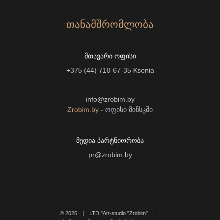
ᲗᲐᲜᲐᲛᲨᲠᲝᲛᲚᲝᲑᲐ
ᲛᲗᲐᲕᲐᲠᲘ ᲝᲤᲘᲡᲘ
+375 (44) 710-67-35
Ksenia
info@zrobim.by
Zrobim.by
- ოფისი მინსკში
ᲛᲔᲓᲘᲐ ᲞᲐᲠᲢᲜᲘᲝᲠᲝᲑᲐ
pr@zrobim.by
©
2026 | LTD "Art-studio "Zrobim" |