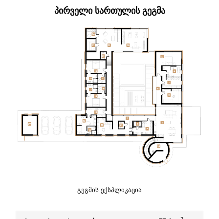
ᲞᲘᲠᲕᲔᲚᲘ ᲡᲐᲠᲗᲣᲚᲘᲡ ᲒᲔᲒᲛᲐ
ᲒᲔᲒᲛᲘᲡ ᲔᲥᲡᲞᲚᲘᲙᲐᲪᲘᲐ