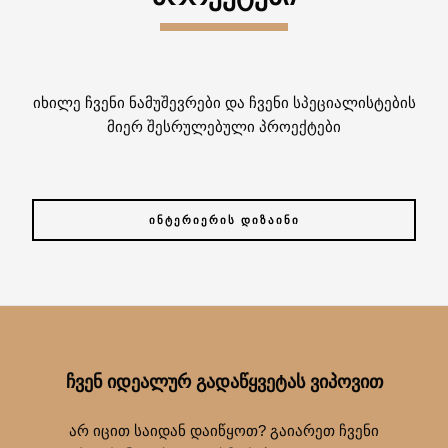
იხილე ჩვენი ნამუშევრები და ჩვენი სპეციალისტების
მიერ შესრულებული პროექტები
ᲘᲜᲢᲔᲠᲘᲔᲠᲘᲡ ᲓᲘᲖᲐᲘᲜᲘ
ᲩᲕᲔᲜ ᲘᲓᲔᲐᲚᲣᲠ ᲒᲐᲓᲐᲬᲧᲕᲔᲢᲐᲡ ᲕᲘᲞᲝᲕᲘᲗ
არ იცით საიდან დაიწყოთ? გაიარეთ ჩვენი