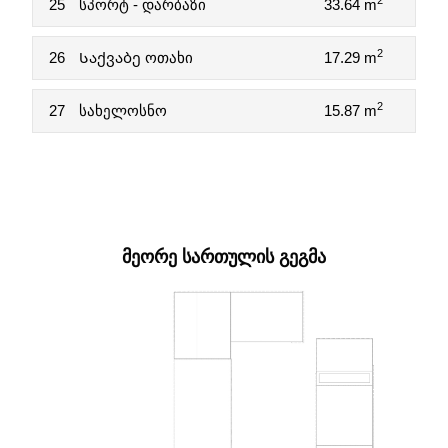
2
25
სპორტ - დარბაზი
33.64 m
2
26
Საქვაბე ოთახი
17.29 m
2
27
სახელოსნო
15.87 m
ᲛᲔᲝᲠᲔ ᲡᲐᲠᲗᲣᲚᲘᲡ ᲒᲔᲒᲛᲐ