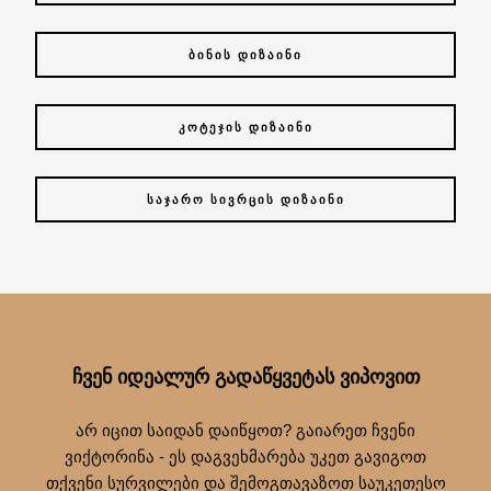
ᲑᲘᲜᲘᲡ ᲓᲘᲖᲐᲘᲜᲘ
ᲙᲝᲢᲔᲯᲘᲡ ᲓᲘᲖᲐᲘᲜᲘ
ᲡᲐᲯᲐᲠᲝ ᲡᲘᲕᲠᲪᲘᲡ ᲓᲘᲖᲐᲘᲜᲘ
ᲩᲕᲔᲜ ᲘᲓᲔᲐᲚᲣᲠ ᲒᲐᲓᲐᲬᲧᲕᲔᲢᲐᲡ ᲕᲘᲞᲝᲕᲘᲗ
არ იცით საიდან დაიწყოთ? გაიარეთ ჩვენი
ვიქტორინა - ეს დაგვეხმარება უკეთ გავიგოთ
თქვენი სურვილები და შემოგთავაზოთ საუკეთესო