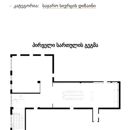
კატეგორია:
საჯარო სივრცის დიზაინი
ᲞᲘᲠᲕᲔᲚᲘ ᲡᲐᲠᲗᲣᲚᲘᲡ ᲒᲔᲒᲛᲐ