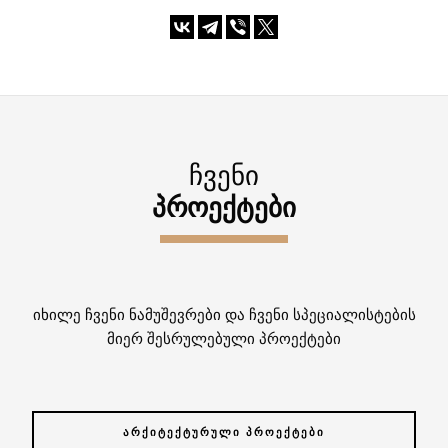
ᲩᲕᲔᲜᲘ
ᲞᲠᲝᲔᲥᲢᲔᲑᲘ
იხილე ჩვენი ნამუშევრები და ჩვენი სპეციალისტების
მიერ შესრულებული პროექტები
ᲐᲠᲥᲘᲢᲔᲥᲢᲣᲠᲣᲚᲘ ᲞᲠᲝᲔᲥᲢᲔᲑᲘ