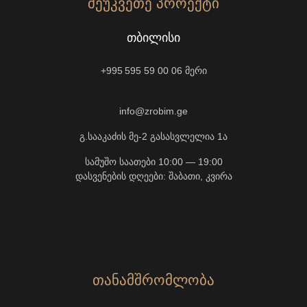
ᲨᲔᲣᲙᲕᲔᲗᲔ ᲞᲠᲝᲔᲥᲢᲘ
ᲗᲑᲘᲚᲘᲡᲘ
+995 595 59 00 06
მერი
info@zrobim.ge
გ.სააკაძის მე-2 გასასვლელია 1ა
სამუშო საათები 10:00 — 19:00
დასვენების დღეები: შაბათი, კვირა
ᲗᲐᲜᲐᲛᲨᲠᲝᲛᲚᲝᲑᲐ