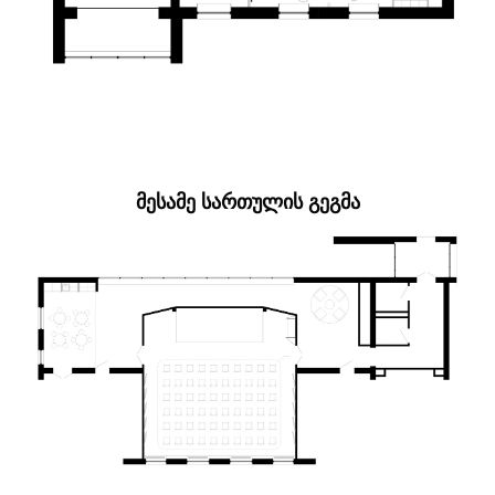
ᲛᲔᲡᲐᲛᲔ ᲡᲐᲠᲗᲣᲚᲘᲡ ᲒᲔᲒᲛᲐ