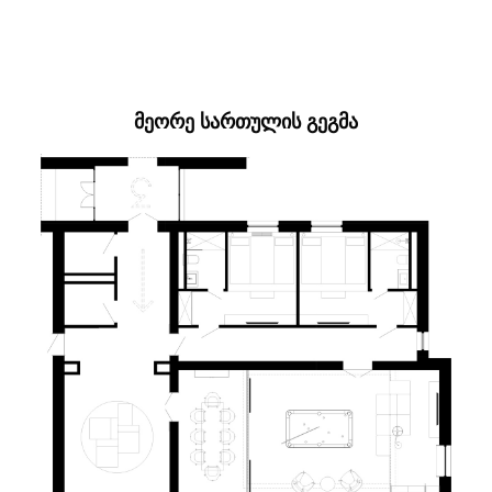
ᲛᲔᲝᲠᲔ ᲡᲐᲠᲗᲣᲚᲘᲡ ᲒᲔᲒᲛᲐ