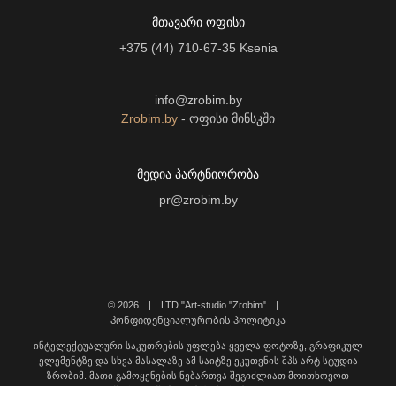
ᲛᲗᲐᲕᲐᲠᲘ ᲝᲤᲘᲡᲘ
+375 (44) 710-67-35
Ksenia
info@zrobim.by
Zrobim.by
- ოფისი მინსკში
ᲛᲔᲓᲘᲐ ᲞᲐᲠᲢᲜᲘᲝᲠᲝᲑᲐ
pr@zrobim.by
©
2026 | LTD "Art-studio "Zrobim" |
Კონფიდენციალურობის პოლიტიკა
ინტელექტუალური საკუთრების უფლება ყველა ფოტოზე, გრაფიკულ
ელემენტზე და სხვა მასალაზე ამ საიტზე ეკუთვნის შპს არტ სტუდია
ზრობიმ. მათი გამოყენების ნებართვა შეგიძლიათ მოითხოვოთ
დაგვიკავშირდით შემდეგ მისამართზე: info@zrobim.ge.