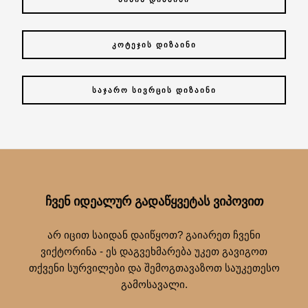
ᲙᲝᲢᲔᲯᲘᲡ ᲓᲘᲖᲐᲘᲜᲘ
ᲡᲐᲯᲐᲠᲝ ᲡᲘᲕᲠᲪᲘᲡ ᲓᲘᲖᲐᲘᲜᲘ
ᲩᲕᲔᲜ ᲘᲓᲔᲐᲚᲣᲠ ᲒᲐᲓᲐᲬᲧᲕᲔᲢᲐᲡ ᲕᲘᲞᲝᲕᲘᲗ
არ იცით საიდან დაიწყოთ? გაიარეთ ჩვენი
ვიქტორინა - ეს დაგვეხმარება უკეთ გავიგოთ
თქვენი სურვილები და შემოგთავაზოთ საუკეთესო
გამოსავალი.