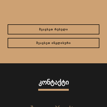
ᲨᲔᲐᲕᲡᲔᲗ ᲠᲣᲡᲣᲚᲘ
ᲨᲔᲐᲕᲡᲔᲗ ᲘᲜᲒᲚᲘᲡᲣᲠᲘ
ᲙᲝᲜᲢᲐᲥᲢᲘ