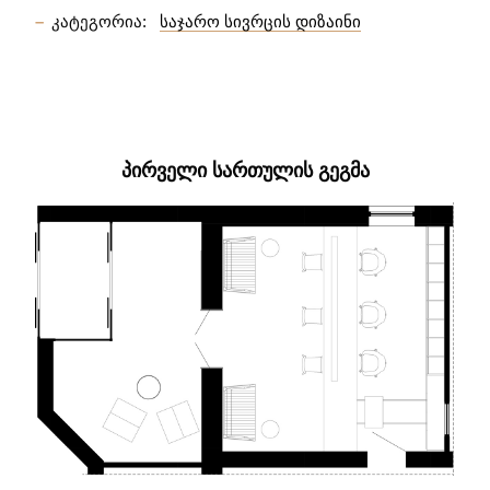
კატეგორია:
საჯარო სივრცის დიზაინი
ᲞᲘᲠᲕᲔᲚᲘ ᲡᲐᲠᲗᲣᲚᲘᲡ ᲒᲔᲒᲛᲐ