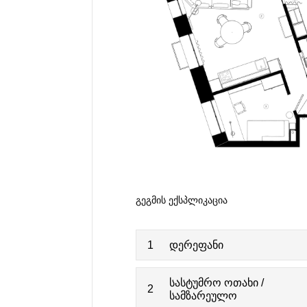
ᲒᲔᲒᲛᲘᲡ ᲔᲥᲡᲞᲚᲘᲙᲐᲪᲘᲐ
1
დერეფანი
სასტუმრო ოთახი /
2
სამზარეულო