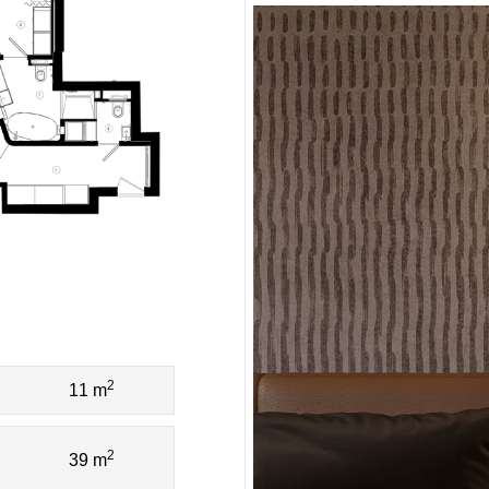
2
11 m
2
39 m