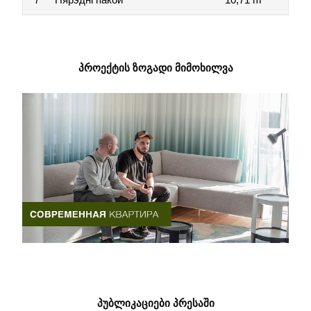
ᲞᲠᲝᲔᲥᲢᲘᲡ ᲖᲝᲒᲐᲓᲘ ᲛᲘᲛᲝᲮᲘᲚᲕᲐ
ᲞᲣᲑᲚᲘᲙᲐᲪᲘᲔᲑᲘ ᲞᲠᲔᲡᲐᲨᲘ