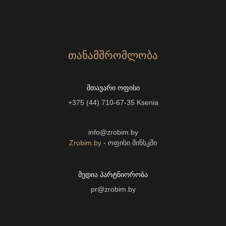
ᲗᲐᲜᲐᲛᲨᲠᲝᲛᲚᲝᲑᲐ
ᲛᲗᲐᲕᲐᲠᲘ ᲝᲤᲘᲡᲘ
+375 (44) 710-67-35
Ksenia
info@zrobim.by
Zrobim.by
- ოფისი მინსკში
ᲛᲔᲓᲘᲐ ᲞᲐᲠᲢᲜᲘᲝᲠᲝᲑᲐ
pr@zrobim.by