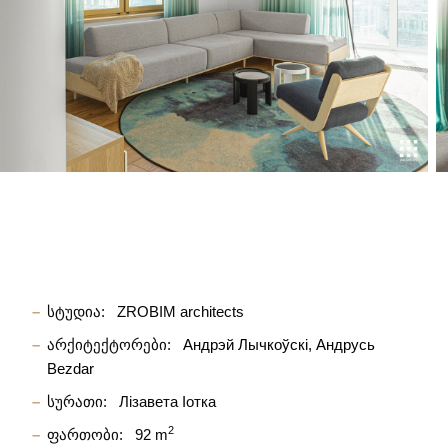
სტუდია:
ZROBIM architects
არქიტექტორები:
Андрэй Лычкоўскі
Андрусь
Bezdar
სურათი:
Лізавета Іотка
2
ფართობი:
92 m