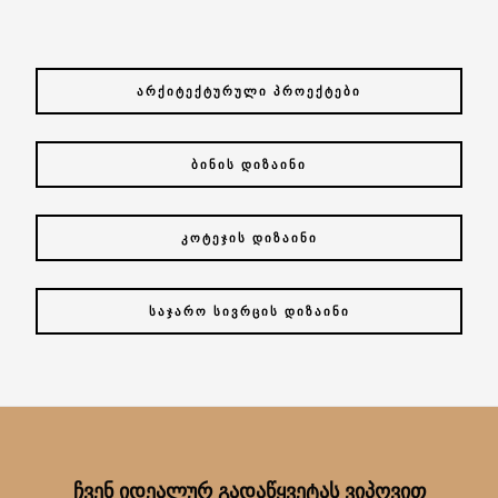
ᲐᲠᲥᲘᲢᲔᲥᲢᲣᲠᲣᲚᲘ ᲞᲠᲝᲔᲥᲢᲔᲑᲘ
ᲑᲘᲜᲘᲡ ᲓᲘᲖᲐᲘᲜᲘ
ᲙᲝᲢᲔᲯᲘᲡ ᲓᲘᲖᲐᲘᲜᲘ
ᲡᲐᲯᲐᲠᲝ ᲡᲘᲕᲠᲪᲘᲡ ᲓᲘᲖᲐᲘᲜᲘ
ᲩᲕᲔᲜ ᲘᲓᲔᲐᲚᲣᲠ ᲒᲐᲓᲐᲬᲧᲕᲔᲢᲐᲡ ᲕᲘᲞᲝᲕᲘᲗ