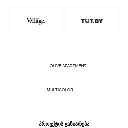
OLIVE APARTMENT
MULTICOLOR
ᲞᲠᲝᲔᲥᲢᲘᲡ ᲒᲐᲖᲘᲐᲠᲔᲑᲐ