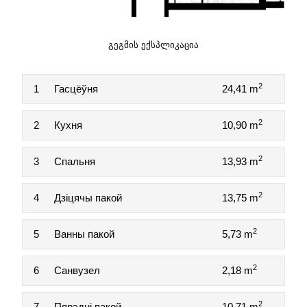
ᲒᲔᲒᲛᲘᲡ ᲔᲥᲡᲞᲚᲘᲙᲐᲪᲘᲐ
2
1
Гасцёўня
24,41 m
2
2
Кухня
10,90 m
2
3
Спальня
13,93 m
2
4
Дзіцячы пакой
13,75 m
2
5
Ванны пакой
5,73 m
2
6
Санвузел
2,18 m
2
7
Пярэдні пакой
10,71 m