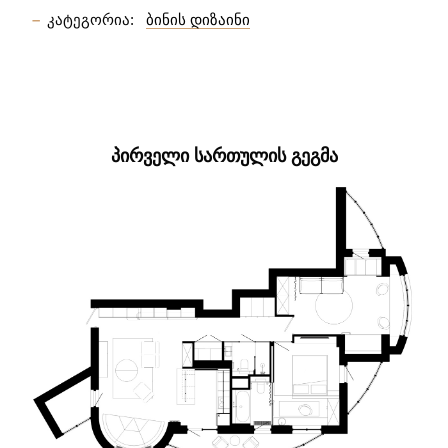
კატეგორია:
ბინის დიზაინი
ᲞᲘᲠᲕᲔᲚᲘ ᲡᲐᲠᲗᲣᲚᲘᲡ ᲒᲔᲒᲛᲐ