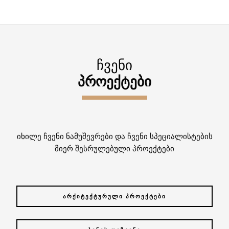
ᲩᲕᲔᲜᲘ
ᲞᲠᲝᲔᲥᲢᲔᲑᲘ
იხილე ჩვენი ნამუშევრები და ჩვენი სპეციალისტების
მიერ შესრულებული პროექტები
ᲐᲠᲥᲘᲢᲔᲥᲢᲣᲠᲣᲚᲘ ᲞᲠᲝᲔᲥᲢᲔᲑᲘ