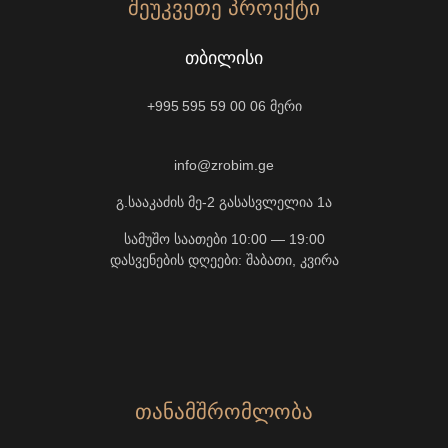
ᲨᲔᲣᲙᲕᲔᲗᲔ ᲞᲠᲝᲔᲥᲢᲘ
ᲗᲑᲘᲚᲘᲡᲘ
+995 595 59 00 06
მერი
info@zrobim.ge
გ.სააკაძის მე-2 გასასვლელია 1ა
სამუშო საათები 10:00 — 19:00
დასვენების დღეები: შაბათი, კვირა
ᲗᲐᲜᲐᲛᲨᲠᲝᲛᲚᲝᲑᲐ