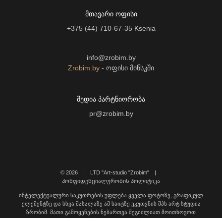
ᲛᲗᲐᲕᲐᲠᲘ ᲝᲤᲘᲡᲘ
+375 (44) 710-67-35
Ksenia
info@zrobim.by
Zrobim.by
- ოფისი მინსკში
ᲛᲔᲓᲘᲐ ᲞᲐᲠᲢᲜᲘᲝᲠᲝᲑᲐ
pr@zrobim.by
©
2026 | LTD "Art-studio "Zrobim" |
Კონფიდენციალურობის პოლიტიკა
ინტელექტუალური საკუთრების უფლება ყველა ფოტოზე, გრაფიკულ
ელემენტზე და სხვა მასალაზე ამ საიტზე ეკუთვნის შპს არტ სტუდია
ზრობიმ. მათი გამოყენების ნებართვა შეგიძლიათ მოითხოვოთ
დაგვიკავშირდით შემდეგ მისამართზე: info@zrobim.ge.