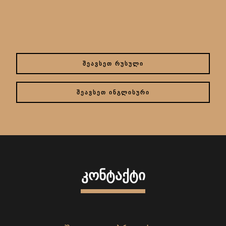
ᲨᲔᲐᲕᲡᲔᲗ ᲠᲣᲡᲣᲚᲘ
ᲨᲔᲐᲕᲡᲔᲗ ᲘᲜᲒᲚᲘᲡᲣᲠᲘ
ᲙᲝᲜᲢᲐᲥᲢᲘ