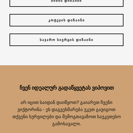
ᲑᲘᲜᲘᲡ ᲓᲘᲖᲐᲘᲜᲘ
ᲙᲝᲢᲔᲯᲘᲡ ᲓᲘᲖᲐᲘᲜᲘ
ᲡᲐᲯᲐᲠᲝ ᲡᲘᲕᲠᲪᲘᲡ ᲓᲘᲖᲐᲘᲜᲘ
ᲩᲕᲔᲜ ᲘᲓᲔᲐᲚᲣᲠ ᲒᲐᲓᲐᲬᲧᲕᲔᲢᲐᲡ ᲕᲘᲞᲝᲕᲘᲗ
არ იცით საიდან დაიწყოთ? გაიარეთ ჩვენი
ვიქტორინა - ეს დაგვეხმარება უკეთ გავიგოთ
თქვენი სურვილები და შემოგთავაზოთ საუკეთესო
გამოსავალი.