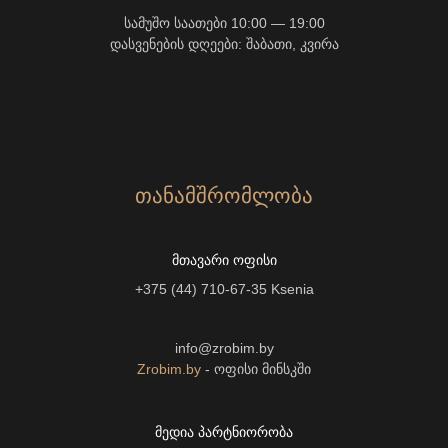
სამუშო საათები 10:00 — 19:00
დასვენების დღეები: შაბათი, კვირა
ᲗᲐᲜᲐᲛᲨᲠᲝᲛᲚᲝᲑᲐ
ᲛᲗᲐᲕᲐᲠᲘ ᲝᲤᲘᲡᲘ
+375 (44) 710-67-35
Ksenia
info@zrobim.by
Zrobim.by
- ოფისი მინსკში
ᲛᲔᲓᲘᲐ ᲞᲐᲠᲢᲜᲘᲝᲠᲝᲑᲐ