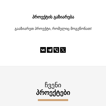
ᲞᲠᲝᲔᲥᲢᲘᲡ ᲒᲐᲖᲘᲐᲠᲔᲑᲐ
გააზიარეთ პროექტი, რომელიც მოგეწონათ!
ᲩᲕᲔᲜᲘ
ᲞᲠᲝᲔᲥᲢᲔᲑᲘ