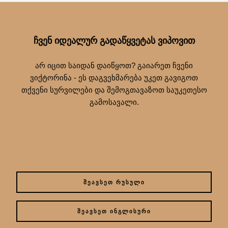
ᲩᲕᲔᲜ ᲘᲓᲔᲐᲚᲣᲠ ᲒᲐᲓᲐᲬᲧᲕᲔᲢᲐᲡ ᲕᲘᲞᲝᲕᲘᲗ
არ იცით საიდან დაიწყოთ? გაიარეთ ჩვენი
ვიქტორინა - ეს დაგვეხმარება უკეთ გავიგოთ
თქვენი სურვილები და შემოგთავაზოთ საუკეთესო
გამოსავალი.
ᲨᲔᲐᲕᲡᲔᲗ ᲠᲣᲡᲣᲚᲘ
ᲨᲔᲐᲕᲡᲔᲗ ᲘᲜᲒᲚᲘᲡᲣᲠᲘ