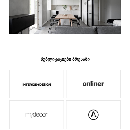
ᲞᲣᲑᲚᲘᲙᲐᲪᲘᲔᲑᲘ ᲞᲠᲔᲡᲐᲨᲘ