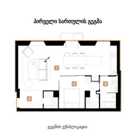
ᲞᲘᲠᲕᲔᲚᲘ ᲡᲐᲠᲗᲣᲚᲘᲡ ᲒᲔᲒᲛᲐ
ᲒᲔᲒᲛᲘᲡ ᲔᲥᲡᲞᲚᲘᲙᲐᲪᲘᲐ