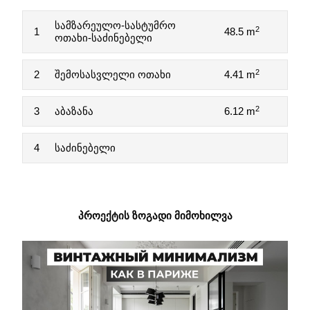
სამზარეულო-სასტუმრო
2
1
48.5 m
ოთახი-საძინებელი
2
2
შემოსასვლელი ოთახი
4.41 m
2
3
აბაზანა
6.12 m
4
საძინებელი
ᲞᲠᲝᲔᲥᲢᲘᲡ ᲖᲝᲒᲐᲓᲘ ᲛᲘᲛᲝᲮᲘᲚᲕᲐ