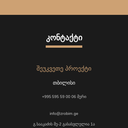
ᲙᲝᲜᲢᲐᲥᲢᲘ
ᲨᲔᲣᲙᲕᲔᲗᲔ ᲞᲠᲝᲔᲥᲢᲘ
ᲗᲑᲘᲚᲘᲡᲘ
+995 595 59 00 06
მერი
info@zrobim.ge
გ.სააკაძის მე-2 გასასვლელია 1ა