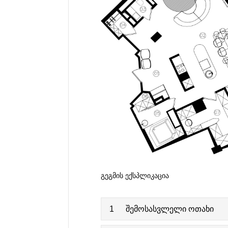
ᲒᲔᲒᲛᲘᲡ ᲔᲥᲡᲞᲚᲘᲙᲐᲪᲘᲐ
1
შემოსასვლელი ოთახი