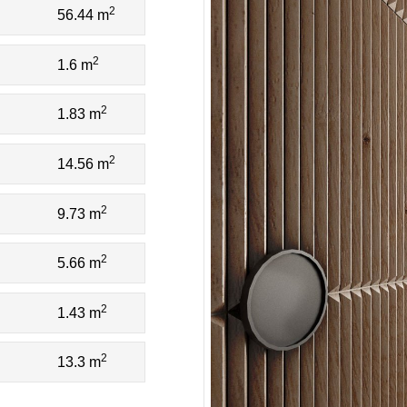
2
56.44 m
2
1.6 m
2
1.83 m
2
14.56 m
2
9.73 m
2
5.66 m
2
1.43 m
2
13.3 m