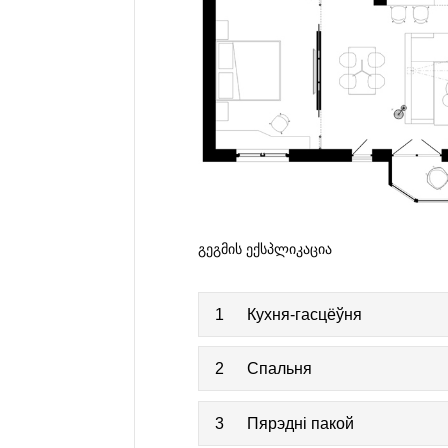
ᲒᲔᲒᲛᲘᲡ ᲔᲥᲡᲞᲚᲘᲙᲐᲪᲘᲐ
1
Кухня-гасцёўня
2
Спальня
3
Пярэдні пакой