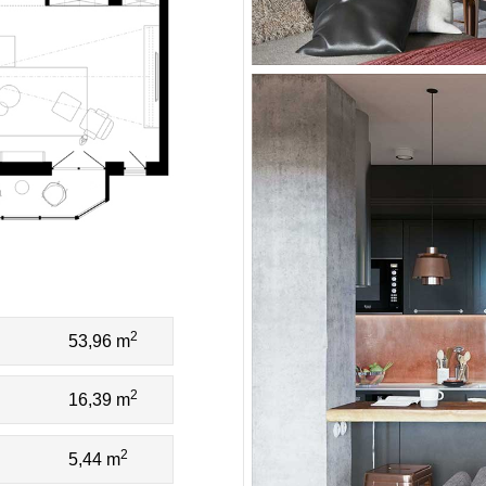
2
53,96 m
2
16,39 m
2
5,44 m