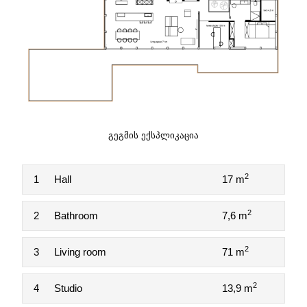
ᲒᲔᲒᲛᲘᲡ ᲔᲥᲡᲞᲚᲘᲙᲐᲪᲘᲐ
2
1
Hall
17 m
2
2
Bathroom
7,6 m
2
3
Living room
71 m
2
4
Studio
13,9 m