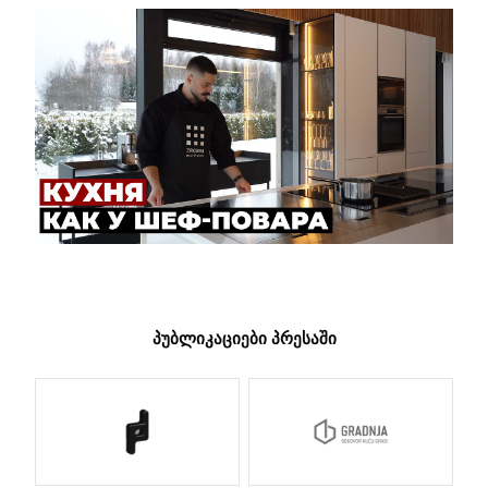
ᲞᲣᲑᲚᲘᲙᲐᲪᲘᲔᲑᲘ ᲞᲠᲔᲡᲐᲨᲘ