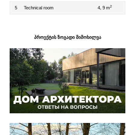
2
5
Technical room
4, 9 m
ᲞᲠᲝᲔᲥᲢᲘᲡ ᲖᲝᲒᲐᲓᲘ ᲛᲘᲛᲝᲮᲘᲚᲕᲐ