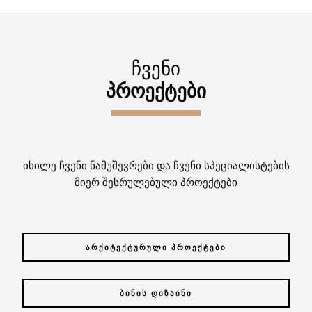
ᲩᲕᲔᲜᲘ
ᲞᲠᲝᲔᲥᲢᲔᲑᲘ
იხილე ჩვენი ნამუშევრები და ჩვენი სპეციალისტების
მიერ შესრულებული პროექტები
ᲐᲠᲥᲘᲢᲔᲥᲢᲣᲠᲣᲚᲘ ᲞᲠᲝᲔᲥᲢᲔᲑᲘ
ᲑᲘᲜᲘᲡ ᲓᲘᲖᲐᲘᲜᲘ