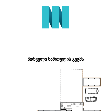
ᲞᲘᲠᲕᲔᲚᲘ ᲡᲐᲠᲗᲣᲚᲘᲡ ᲒᲔᲒᲛᲐ