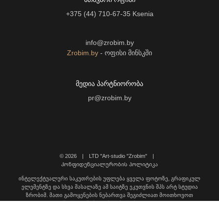
+375 (44) 710-67-35
Ksenia
info@zrobim.by
Zrobim.by
- ოფისი მინსკში
ᲛᲔᲓᲘᲐ ᲞᲐᲠᲢᲜᲘᲝᲠᲝᲑᲐ
pr@zrobim.by
©
2026 | LTD "Art-studio "Zrobim" |
Კონფიდენციალურობის პოლიტიკა
ინტელექტუალური საკუთრების უფლება ყველა ფოტოზე, გრაფიკულ
ელემენტზე და სხვა მასალაზე ამ საიტზე ეკუთვნის შპს არტ სტუდია
ზრობიმ. მათი გამოყენების ნებართვა შეგიძლიათ მოითხოვოთ
დაგვიკავშირდით შემდეგ მისამართზე: info@zrobim.ge.