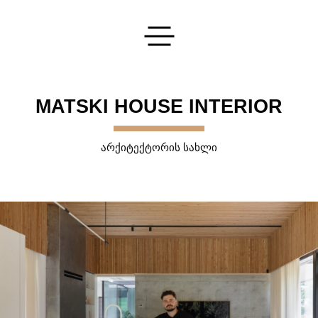
გაგზავნეთ თქვენი განაცხადი
MATSKI HOUSE INTERIOR
ᲐᲠᲥᲘᲢᲔᲥᲢᲝᲠᲘᲡ ᲡᲐᲮᲚᲘ
დაგვეკონტაქტეთ
და ჩვენ გიპასუხებთ ყველა თქვენს კითხვაზე
ᲒᲐᲒᲖᲐᲕᲜᲐ