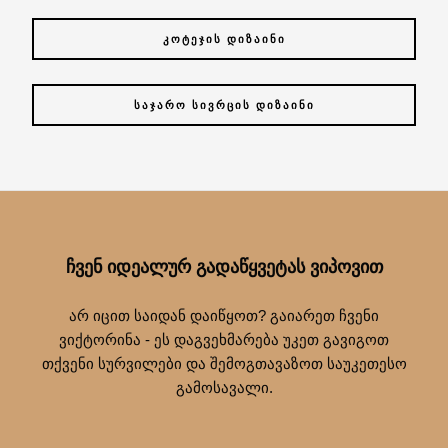
ᲙᲝᲢᲔᲯᲘᲡ ᲓᲘᲖᲐᲘᲜᲘ
ᲡᲐᲯᲐᲠᲝ ᲡᲘᲕᲠᲪᲘᲡ ᲓᲘᲖᲐᲘᲜᲘ
ᲩᲕᲔᲜ ᲘᲓᲔᲐᲚᲣᲠ ᲒᲐᲓᲐᲬᲧᲕᲔᲢᲐᲡ ᲕᲘᲞᲝᲕᲘᲗ
არ იცით საიდან დაიწყოთ? გაიარეთ ჩვენი
ვიქტორინა - ეს დაგვეხმარება უკეთ გავიგოთ
თქვენი სურვილები და შემოგთავაზოთ საუკეთესო
გამოსავალი.