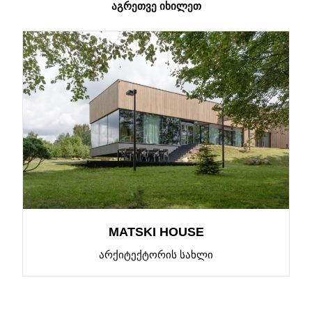
ᲐᲒᲠᲔᲗᲕᲔ ᲘᲮᲘᲚᲔᲗ
MATSKI HOUSE
ᲐᲠᲥᲘᲢᲔᲥᲢᲝᲠᲘᲡ ᲡᲐᲮᲚᲘ