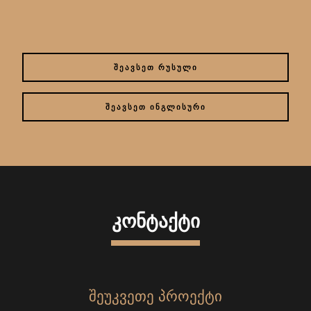
ᲨᲔᲐᲕᲡᲔᲗ ᲠᲣᲡᲣᲚᲘ
ᲨᲔᲐᲕᲡᲔᲗ ᲘᲜᲒᲚᲘᲡᲣᲠᲘ
ᲙᲝᲜᲢᲐᲥᲢᲘ
ᲨᲔᲣᲙᲕᲔᲗᲔ ᲞᲠᲝᲔᲥᲢᲘ