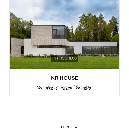
KR HOUSE
ᲐᲠᲥᲘᲢᲔᲥᲢᲣᲠᲣᲚᲘ ᲞᲠᲝᲔᲥᲢᲘ
TEPLICA