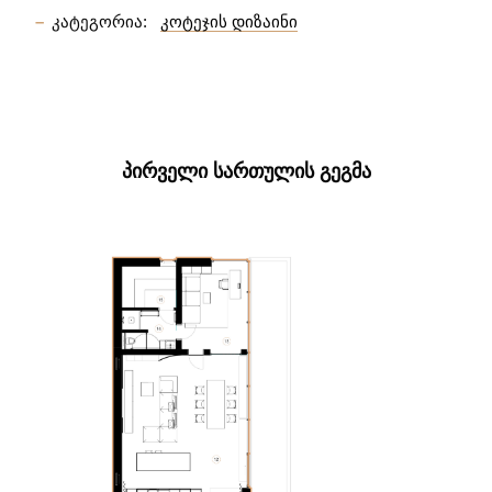
კატეგორია:
კოტეჯის დიზაინი
ᲞᲘᲠᲕᲔᲚᲘ ᲡᲐᲠᲗᲣᲚᲘᲡ ᲒᲔᲒᲛᲐ