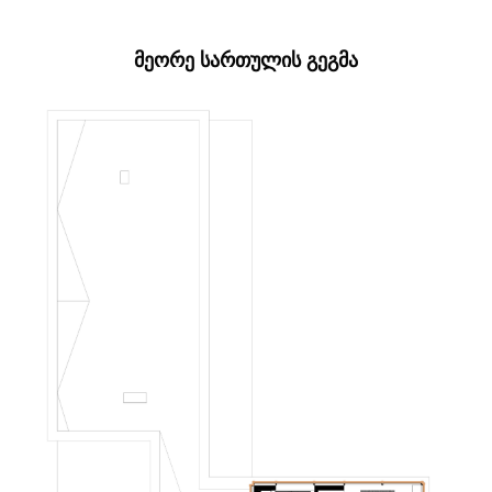
ᲛᲔᲝᲠᲔ ᲡᲐᲠᲗᲣᲚᲘᲡ ᲒᲔᲒᲛᲐ