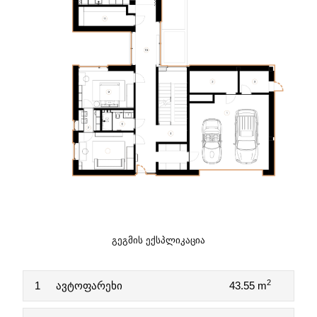
ᲒᲔᲒᲛᲘᲡ ᲔᲥᲡᲞᲚᲘᲙᲐᲪᲘᲐ
2
1
ავტოფარეხი
43.55 m