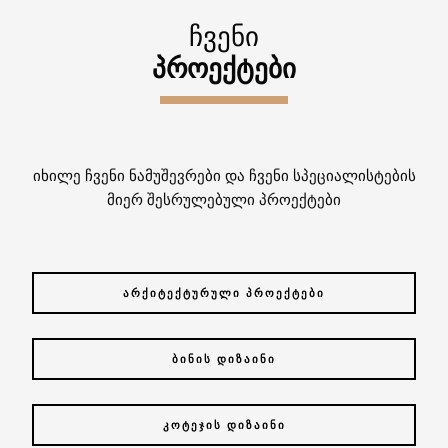
ᲩᲕᲔᲜᲘ
ᲞᲠᲝᲔᲥᲢᲔᲑᲘ
იხილე ჩვენი ნამუშევრები და ჩვენი სპეციალისტების
მიერ შესრულებული პროექტები
ᲐᲠᲥᲘᲢᲔᲥᲢᲣᲠᲣᲚᲘ ᲞᲠᲝᲔᲥᲢᲔᲑᲘ
ᲑᲘᲜᲘᲡ ᲓᲘᲖᲐᲘᲜᲘ
ᲙᲝᲢᲔᲯᲘᲡ ᲓᲘᲖᲐᲘᲜᲘ