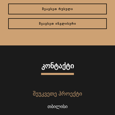
ᲨᲔᲐᲕᲡᲔᲗ ᲠᲣᲡᲣᲚᲘ
ᲨᲔᲐᲕᲡᲔᲗ ᲘᲜᲒᲚᲘᲡᲣᲠᲘ
ᲙᲝᲜᲢᲐᲥᲢᲘ
ᲨᲔᲣᲙᲕᲔᲗᲔ ᲞᲠᲝᲔᲥᲢᲘ
ᲗᲑᲘᲚᲘᲡᲘ