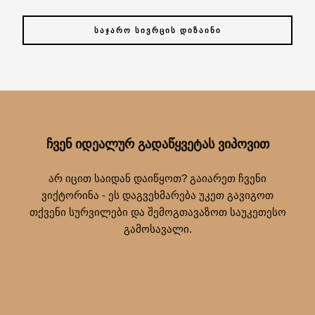
ᲡᲐᲯᲐᲠᲝ ᲡᲘᲕᲠᲪᲘᲡ ᲓᲘᲖᲐᲘᲜᲘ
ᲩᲕᲔᲜ ᲘᲓᲔᲐᲚᲣᲠ ᲒᲐᲓᲐᲬᲧᲕᲔᲢᲐᲡ ᲕᲘᲞᲝᲕᲘᲗ
არ იცით საიდან დაიწყოთ? გაიარეთ ჩვენი
ვიქტორინა - ეს დაგვეხმარება უკეთ გავიგოთ
თქვენი სურვილები და შემოგთავაზოთ საუკეთესო
გამოსავალი.