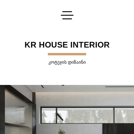
გაგზავნეთ თქვენი განაცხადი
KR HOUSE INTERIOR
ᲙᲝᲢᲔᲯᲘᲡ ᲓᲘᲖᲐᲘᲜᲘ
დაგვეკონტაქტეთ
და ჩვენ გიპასუხებთ ყველა თქვენს კითხვაზე
ᲒᲐᲒᲖᲐᲕᲜᲐ