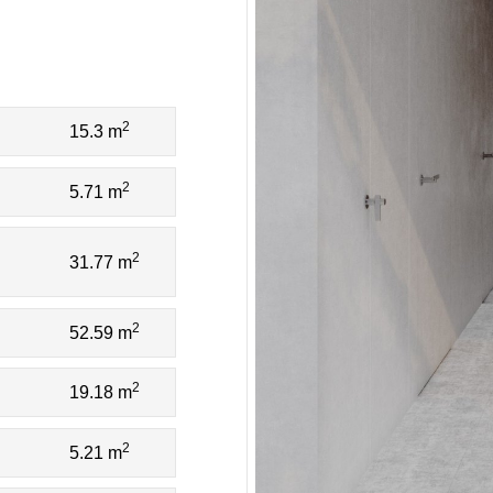
2
15.3 m
2
5.71 m
2
31.77 m
2
52.59 m
2
19.18 m
2
5.21 m