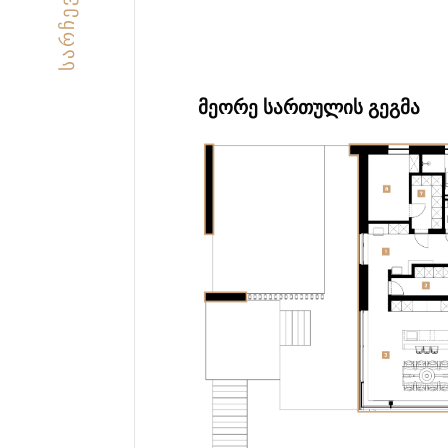
ᲡᲐᲠᲩᲔᲕᲘ
ᲛᲔᲝᲠᲔ ᲡᲐᲠᲗᲣᲚᲘᲡ ᲒᲔᲒᲛᲐ