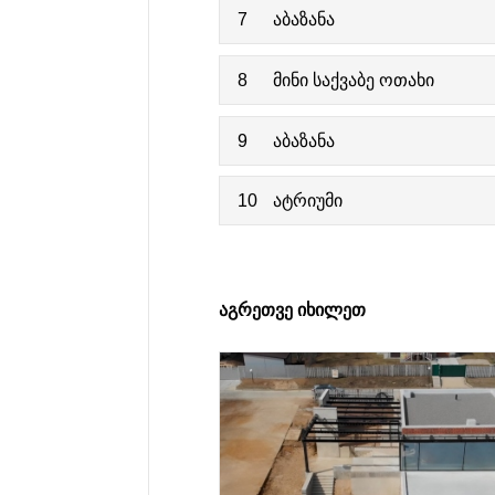
7
აბაზანა
8
მინი საქვაბე ოთახი
9
აბაზანა
10
ატრიუმი
ᲐᲒᲠᲔᲗᲕᲔ ᲘᲮᲘᲚᲔᲗ