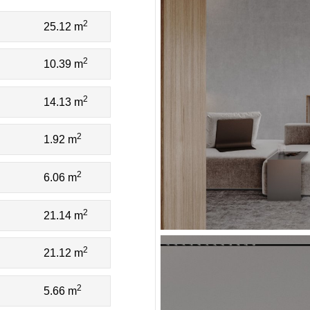
2
25.12 m
2
10.39 m
2
14.13 m
2
1.92 m
2
6.06 m
2
21.14 m
2
21.12 m
2
5.66 m