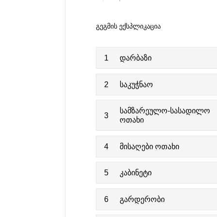
ᲒᲔᲒᲛᲘᲡ ᲔᲥᲡᲞᲚᲘᲙᲐᲪᲘᲐ
1
დარბაზი
2
საკუჭნაო
სამზარეულო-სასადილო
3
ოთახი
4
მისაღები ოთახი
5
კაბინეტი
6
გარდერობი