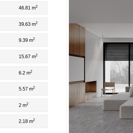
2
46.81 m
2
39.63 m
2
9.39 m
2
15.67 m
2
6.2 m
2
5.57 m
2
2 m
2
2.18 m