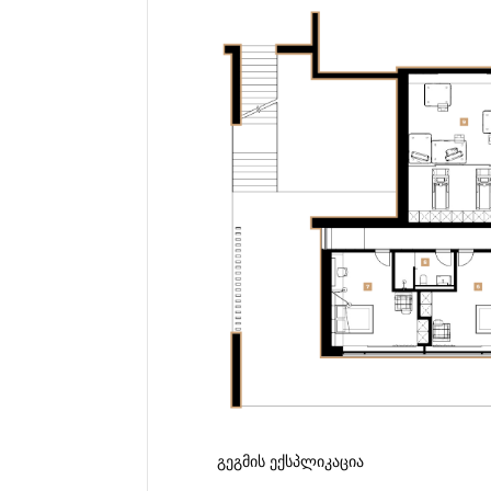
ᲒᲔᲒᲛᲘᲡ ᲔᲥᲡᲞᲚᲘᲙᲐᲪᲘᲐ