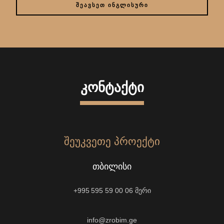
ᲨᲔᲐᲕᲡᲔᲗ ᲘᲜᲒᲚᲘᲡᲣᲠᲘ
ᲙᲝᲜᲢᲐᲥᲢᲘ
ᲨᲔᲣᲙᲕᲔᲗᲔ ᲞᲠᲝᲔᲥᲢᲘ
ᲗᲑᲘᲚᲘᲡᲘ
+995 595 59 00 06
მერი
info@zrobim.ge