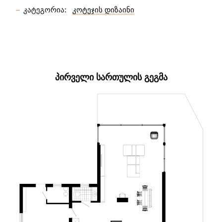
კატეგორია:
კოტეჯის დიზაინი
ᲞᲘᲠᲕᲔᲚᲘ ᲡᲐᲠᲗᲣᲚᲘᲡ ᲒᲔᲒᲛᲐ