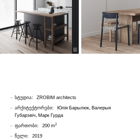
სტუდია:
ZROBIM architects
არქიტექტორები:
Юлiя Барылюк
Валерыя
Губарэвiч
Марк Гурда
2
ფართობი:
200 m
წელი:
2019