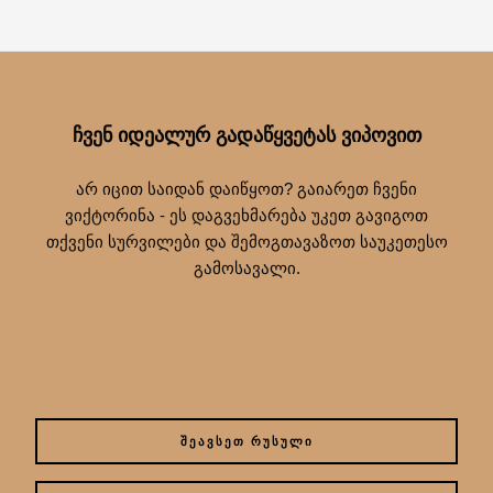
ᲩᲕᲔᲜ ᲘᲓᲔᲐᲚᲣᲠ ᲒᲐᲓᲐᲬᲧᲕᲔᲢᲐᲡ ᲕᲘᲞᲝᲕᲘᲗ
არ იცით საიდან დაიწყოთ? გაიარეთ ჩვენი
ვიქტორინა - ეს დაგვეხმარება უკეთ გავიგოთ
თქვენი სურვილები და შემოგთავაზოთ საუკეთესო
გამოსავალი.
ᲨᲔᲐᲕᲡᲔᲗ ᲠᲣᲡᲣᲚᲘ