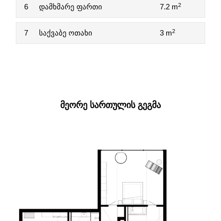
2
6
დამხმარე ფართი
7.2 m
2
7
საქვაბე ოთახი
3 m
ᲛᲔᲝᲠᲔ ᲡᲐᲠᲗᲣᲚᲘᲡ ᲒᲔᲒᲛᲐ