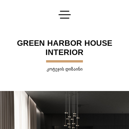
გაგზავნეთ თქვენი განაცხადი
GREEN HARBOR HOUSE
INTERIOR
ᲙᲝᲢᲔᲯᲘᲡ ᲓᲘᲖᲐᲘᲜᲘ
დაგვეკონტაქტეთ
და ჩვენ გიპასუხებთ ყველა თქვენს კითხვაზე
ᲒᲐᲒᲖᲐᲕᲜᲐ