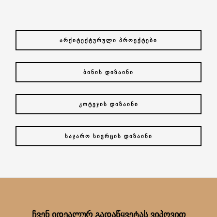
ᲐᲠᲥᲘᲢᲔᲥᲢᲣᲠᲣᲚᲘ ᲞᲠᲝᲔᲥᲢᲔᲑᲘ
ᲑᲘᲜᲘᲡ ᲓᲘᲖᲐᲘᲜᲘ
ᲙᲝᲢᲔᲯᲘᲡ ᲓᲘᲖᲐᲘᲜᲘ
ᲡᲐᲯᲐᲠᲝ ᲡᲘᲕᲠᲪᲘᲡ ᲓᲘᲖᲐᲘᲜᲘ
ᲩᲕᲔᲜ ᲘᲓᲔᲐᲚᲣᲠ ᲒᲐᲓᲐᲬᲧᲕᲔᲢᲐᲡ ᲕᲘᲞᲝᲕᲘᲗ