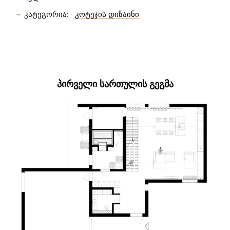
კატეგორია:
კოტეჯის დიზაინი
ᲞᲘᲠᲕᲔᲚᲘ ᲡᲐᲠᲗᲣᲚᲘᲡ ᲒᲔᲒᲛᲐ