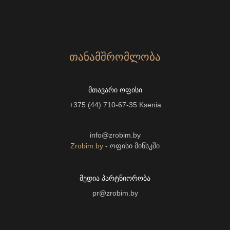
ᲗᲐᲜᲐᲛᲨᲠᲝᲛᲚᲝᲑᲐ
ᲛᲗᲐᲕᲐᲠᲘ ᲝᲤᲘᲡᲘ
+375 (44) 710-67-35
Ksenia
info@zrobim.by
Zrobim.by
- ოფისი მინსკში
ᲛᲔᲓᲘᲐ ᲞᲐᲠᲢᲜᲘᲝᲠᲝᲑᲐ
pr@zrobim.by