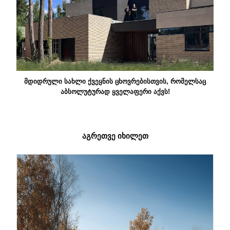
ᲛᲓᲘᲓᲠᲣᲚᲘ ᲡᲐᲮᲚᲘ ᲥᲕᲔᲧᲜᲘᲡ ᲪᲮᲝᲕᲠᲔᲑᲘᲡᲗᲕᲘᲡ, ᲠᲝᲛᲔᲚᲡᲐᲪ
ᲐᲑᲡᲝᲚᲣᲢᲣᲠᲐᲓ ᲧᲕᲔᲚᲐᲤᲔᲠᲘ ᲐᲥᲕᲡ!
ᲐᲒᲠᲔᲗᲕᲔ ᲘᲮᲘᲚᲔᲗ