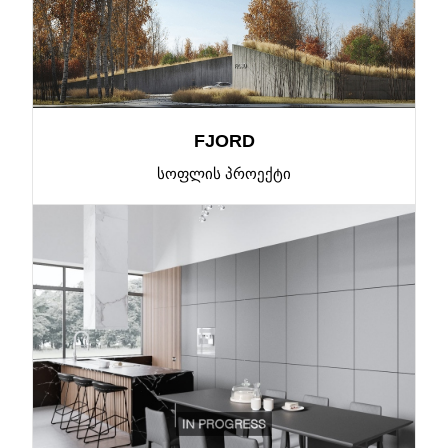
FJORD
ᲡᲝᲤᲚᲘᲡ ᲞᲠᲝᲔᲥᲢᲘ