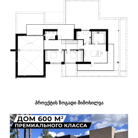
ᲞᲠᲝᲔᲥᲢᲘᲡ ᲖᲝᲒᲐᲓᲘ ᲛᲘᲛᲝᲮᲘᲚᲕᲐ