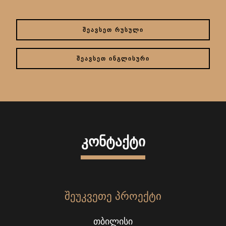
ᲨᲔᲐᲕᲡᲔᲗ ᲠᲣᲡᲣᲚᲘ
ᲨᲔᲐᲕᲡᲔᲗ ᲘᲜᲒᲚᲘᲡᲣᲠᲘ
ᲙᲝᲜᲢᲐᲥᲢᲘ
ᲨᲔᲣᲙᲕᲔᲗᲔ ᲞᲠᲝᲔᲥᲢᲘ
ᲗᲑᲘᲚᲘᲡᲘ