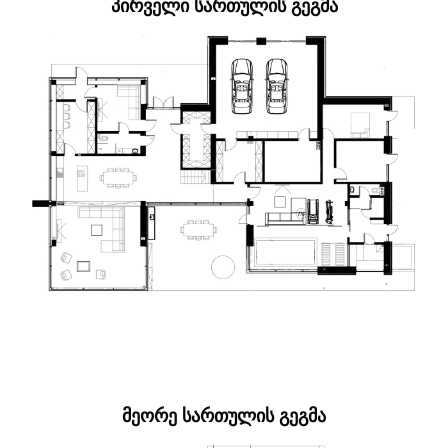
ᲞᲘᲠᲕᲔᲚᲘ ᲡᲐᲠᲗᲣᲚᲘᲡ ᲒᲔᲒᲛᲐ
ᲛᲔᲝᲠᲔ ᲡᲐᲠᲗᲣᲚᲘᲡ ᲒᲔᲒᲛᲐ