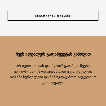
ᲘᲜᲢᲔᲠᲘᲔᲠᲘᲡ ᲓᲘᲖᲐᲘᲜᲘ
ᲩᲕᲔᲜ ᲘᲓᲔᲐᲚᲣᲠ ᲒᲐᲓᲐᲬᲧᲕᲔᲢᲐᲡ ᲕᲘᲞᲝᲕᲘᲗ
არ იცით საიდან დაიწყოთ? გაიარეთ ჩვენი
ვიქტორინა - ეს დაგვეხმარება უკეთ გავიგოთ
თქვენი სურვილები და შემოგთავაზოთ საუკეთესო
გამოსავალი.