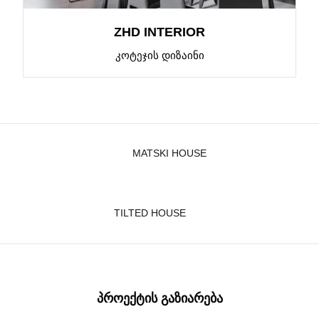
ZHD INTERIOR
ᲙᲝᲢᲔᲯᲘᲡ ᲓᲘᲖᲐᲘᲜᲘ
MATSKI HOUSE
TILTED HOUSE
ᲞᲠᲝᲔᲥᲢᲘᲡ ᲒᲐᲖᲘᲐᲠᲔᲑᲐ