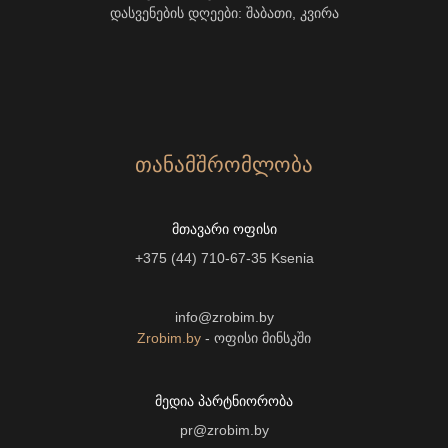
დასვენების დღეები: შაბათი, კვირა
ᲗᲐᲜᲐᲛᲨᲠᲝᲛᲚᲝᲑᲐ
ᲛᲗᲐᲕᲐᲠᲘ ᲝᲤᲘᲡᲘ
+375 (44) 710-67-35
Ksenia
info@zrobim.by
Zrobim.by
- ოფისი მინსკში
ᲛᲔᲓᲘᲐ ᲞᲐᲠᲢᲜᲘᲝᲠᲝᲑᲐ
pr@zrobim.by