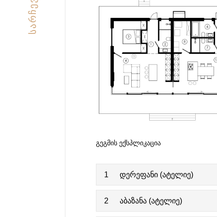
ᲡᲐᲠᲩᲔᲕᲘ
ᲒᲔᲒᲛᲘᲡ ᲔᲥᲡᲞᲚᲘᲙᲐᲪᲘᲐ
1
დერეფანი (ატელიე)
2
აბაზანა (ატელიე)