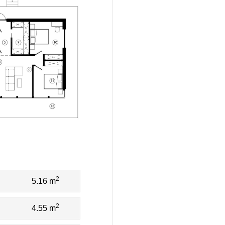
2
5.16 m
2
4.55 m