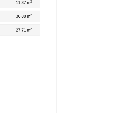
2
11.37 m
2
36.88 m
2
27.71 m