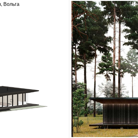
н
Вольга