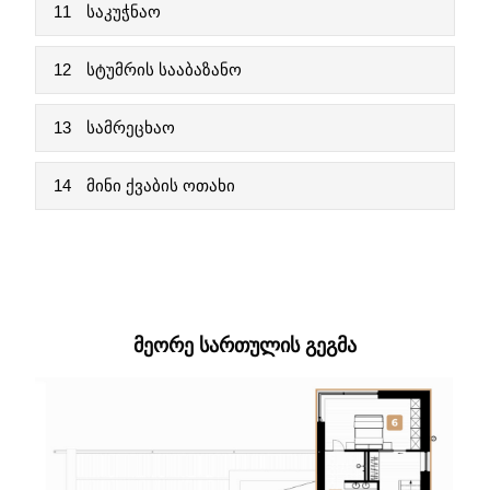
11
საკუჭნაო
12
სტუმრის სააბაზანო
13
სამრეცხაო
14
მინი ქვაბის ოთახი
ᲛᲔᲝᲠᲔ ᲡᲐᲠᲗᲣᲚᲘᲡ ᲒᲔᲒᲛᲐ