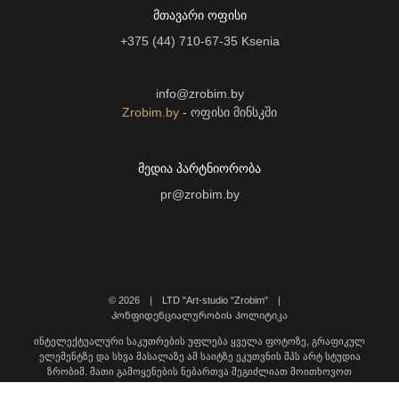
ᲛᲗᲐᲕᲐᲠᲘ ᲝᲤᲘᲡᲘ
+375 (44) 710-67-35
Ksenia
info@zrobim.by
Zrobim.by
- ოფისი მინსკში
ᲛᲔᲓᲘᲐ ᲞᲐᲠᲢᲜᲘᲝᲠᲝᲑᲐ
pr@zrobim.by
©
2026 | LTD "Art-studio "Zrobim" |
Კონფიდენციალურობის პოლიტიკა
ინტელექტუალური საკუთრების უფლება ყველა ფოტოზე, გრაფიკულ
ელემენტზე და სხვა მასალაზე ამ საიტზე ეკუთვნის შპს არტ სტუდია
ზრობიმ. მათი გამოყენების ნებართვა შეგიძლიათ მოითხოვოთ
დაგვიკავშირდით შემდეგ მისამართზე: info@zrobim.ge.