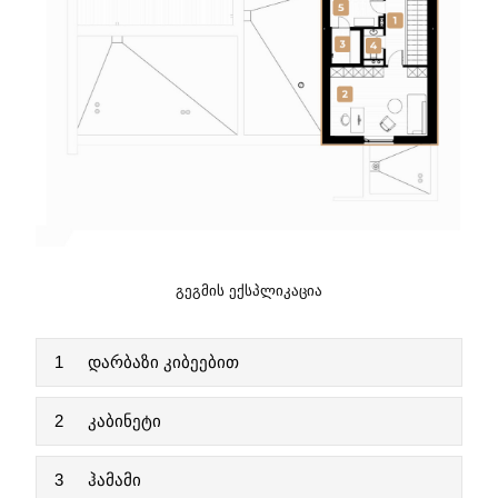
ᲒᲔᲒᲛᲘᲡ ᲔᲥᲡᲞᲚᲘᲙᲐᲪᲘᲐ
1
დარბაზი კიბეებით
2
კაბინეტი
3
ჰამამი