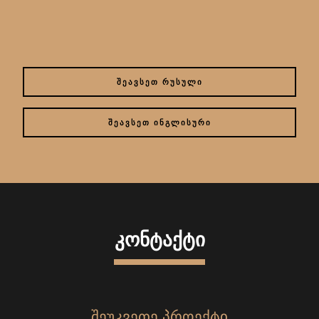
ᲨᲔᲐᲕᲡᲔᲗ ᲠᲣᲡᲣᲚᲘ
ᲨᲔᲐᲕᲡᲔᲗ ᲘᲜᲒᲚᲘᲡᲣᲠᲘ
ᲙᲝᲜᲢᲐᲥᲢᲘ
ᲨᲔᲣᲙᲕᲔᲗᲔ ᲞᲠᲝᲔᲥᲢᲘ