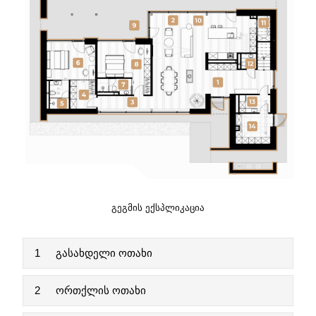
ᲒᲔᲒᲛᲘᲡ ᲔᲥᲡᲞᲚᲘᲙᲐᲪᲘᲐ
1
გასახდელი ოთახი
2
ორთქლის ოთახი