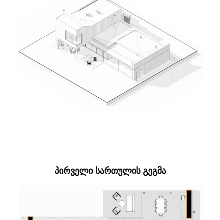
ᲞᲘᲠᲕᲔᲚᲘ ᲡᲐᲠᲗᲣᲚᲘᲡ ᲒᲔᲒᲛᲐ