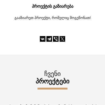
ᲞᲠᲝᲔᲥᲢᲘᲡ ᲒᲐᲖᲘᲐᲠᲔᲑᲐ
გააზიარეთ პროექტი, რომელიც მოგეწონათ!
ᲩᲕᲔᲜᲘ
ᲞᲠᲝᲔᲥᲢᲔᲑᲘ