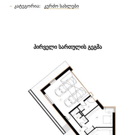
კატეგორია:
კერძო სახლები
ᲞᲘᲠᲕᲔᲚᲘ ᲡᲐᲠᲗᲣᲚᲘᲡ ᲒᲔᲒᲛᲐ