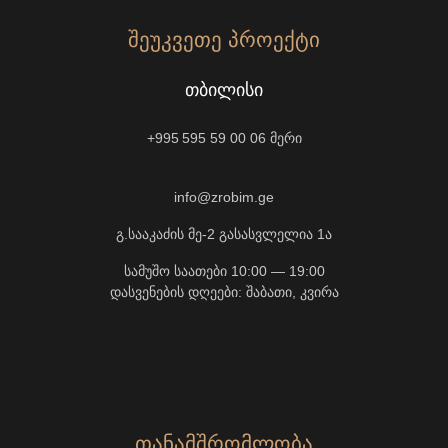
ᲨᲔᲣᲙᲕᲔᲗᲔ ᲞᲠᲝᲔᲥᲢᲘ
ᲗᲑᲘᲚᲘᲡᲘ
+995 595 59 00 06
მერი
info@zrobim.ge
გ.სააკაძის მე-2 გასასვლელია 1ა
სამუშო საათები 10:00 — 19:00
დასვენების დღეები: შაბათი, კვირა
ᲗᲐᲜᲐᲛᲨᲠᲝᲛᲚᲝᲑᲐ