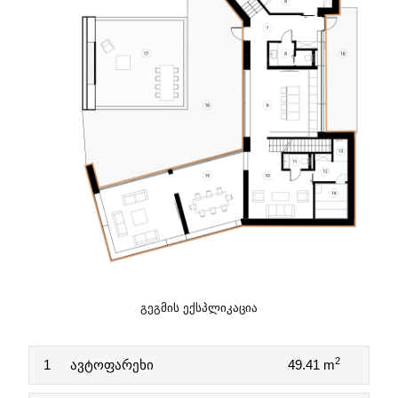
ᲒᲔᲒᲛᲘᲡ ᲔᲥᲡᲞᲚᲘᲙᲐᲪᲘᲐ
2
1
ავტოფარეხი
49.41 m