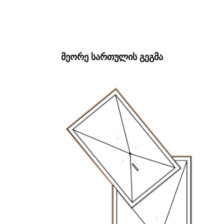
ᲛᲔᲝᲠᲔ ᲡᲐᲠᲗᲣᲚᲘᲡ ᲒᲔᲒᲛᲐ