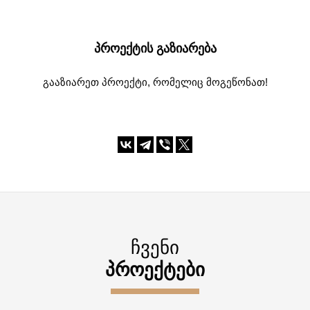
ᲞᲠᲝᲔᲥᲢᲘᲡ ᲒᲐᲖᲘᲐᲠᲔᲑᲐ
გააზიარეთ პროექტი, რომელიც მოგეწონათ!
ᲩᲕᲔᲜᲘ
ᲞᲠᲝᲔᲥᲢᲔᲑᲘ