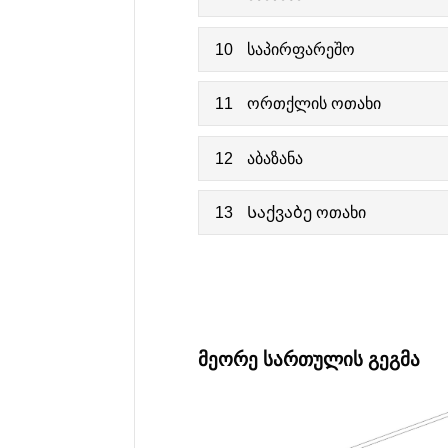
10
საპირფარეშო
11
ორთქლის ოთახი
12
აბაზანა
13
Საქვაბე ოთახი
ᲛᲔᲝᲠᲔ ᲡᲐᲠᲗᲣᲚᲘᲡ ᲒᲔᲒᲛᲐ