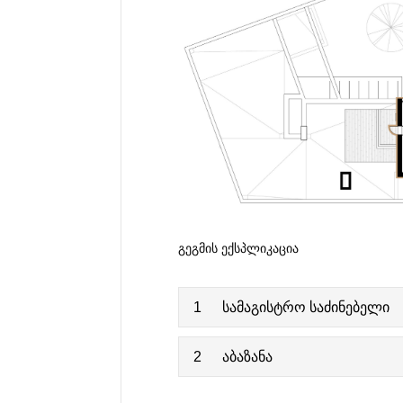
ᲒᲔᲒᲛᲘᲡ ᲔᲥᲡᲞᲚᲘᲙᲐᲪᲘᲐ
1
სამაგისტრო საძინებელი
2
აბაზანა