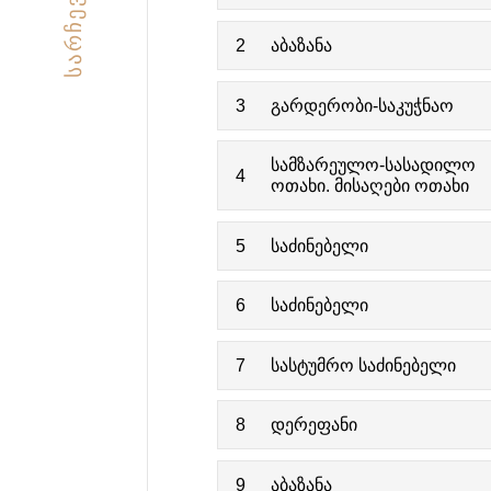
ᲡᲐᲠᲩᲔᲕᲘ
2
აბაზანა
3
გარდერობი-საკუჭნაო
სამზარეულო-სასადილო
4
ოთახი. მისაღები ოთახი
5
საძინებელი
6
საძინებელი
7
სასტუმრო საძინებელი
8
დერეფანი
9
აბაზანა