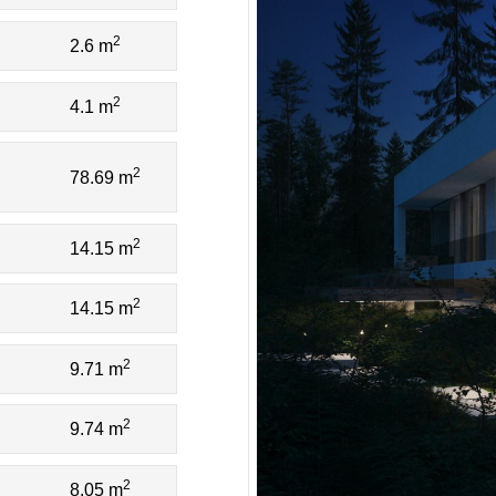
2
2.6 m
2
4.1 m
2
78.69 m
2
14.15 m
2
14.15 m
2
9.71 m
2
9.74 m
2
8.05 m