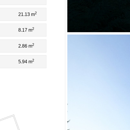
2
21.13 m
2
8.17 m
2
2.86 m
2
5.94 m