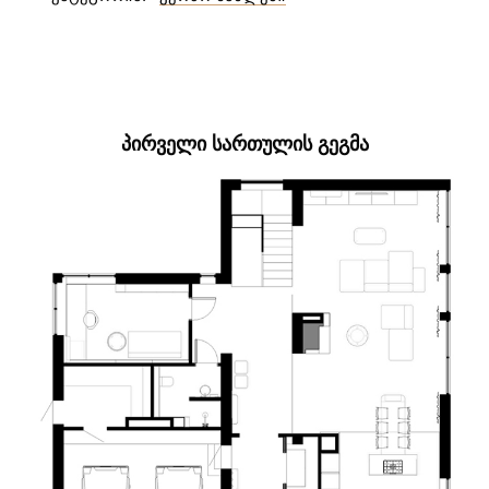
ᲞᲘᲠᲕᲔᲚᲘ ᲡᲐᲠᲗᲣᲚᲘᲡ ᲒᲔᲒᲛᲐ