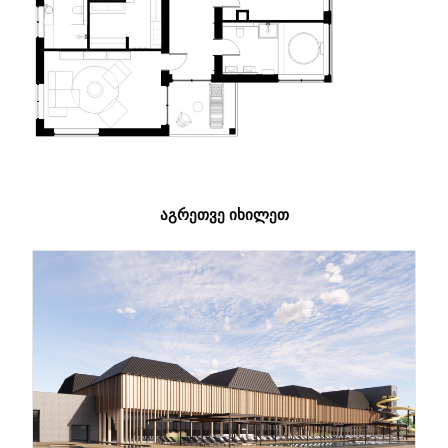
ᲐᲒᲠᲔᲗᲕᲔ ᲘᲮᲘᲚᲔᲗ