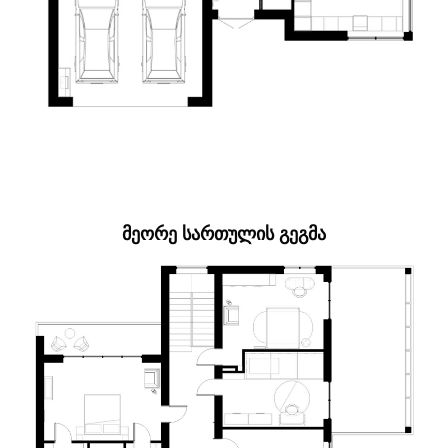
ᲛᲔᲝᲠᲔ ᲡᲐᲠᲗᲣᲚᲘᲡ ᲒᲔᲒᲛᲐ