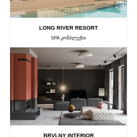
LONG RIVER RESORT
SPA ᲙᲝᲛᲞᲚᲔᲥᲡᲘ
BRVLNY INTERIOR