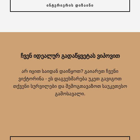
ᲘᲜᲢᲔᲠᲘᲔᲠᲘᲡ ᲓᲘᲖᲐᲘᲜᲘ
ᲩᲕᲔᲜ ᲘᲓᲔᲐᲚᲣᲠ ᲒᲐᲓᲐᲬᲧᲕᲔᲢᲐᲡ ᲕᲘᲞᲝᲕᲘᲗ
არ იცით საიდან დაიწყოთ? გაიარეთ ჩვენი
ვიქტორინა - ეს დაგვეხმარება უკეთ გავიგოთ
თქვენი სურვილები და შემოგთავაზოთ საუკეთესო
გამოსავალი.