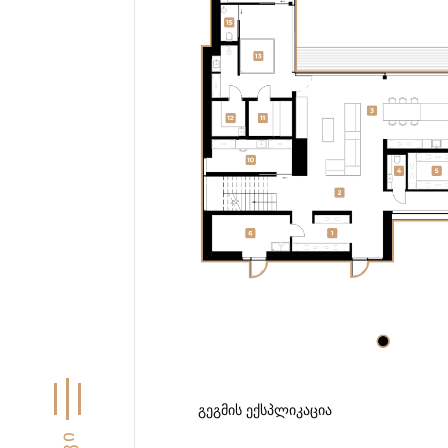
ᲒᲔᲒᲛᲘᲡ ᲔᲥᲡᲞᲚᲘᲙᲐᲪᲘᲐ