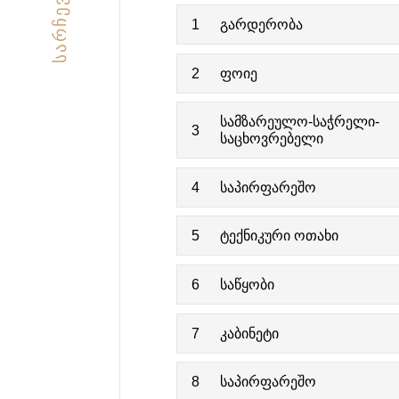
ᲡᲐᲠᲩᲔᲕᲘ
1
გარდერობა
2
ფოიე
სამზარეულო-საჭრელი-
3
საცხოვრებელი
4
საპირფარეშო
5
ტექნიკური ოთახი
6
საწყობი
7
კაბინეტი
8
საპირფარეშო