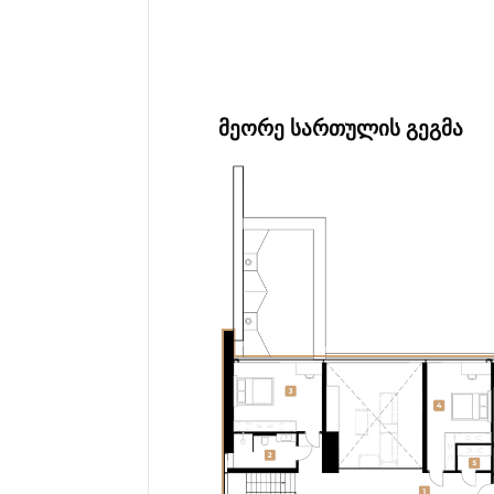
ᲛᲔᲝᲠᲔ ᲡᲐᲠᲗᲣᲚᲘᲡ ᲒᲔᲒᲛᲐ