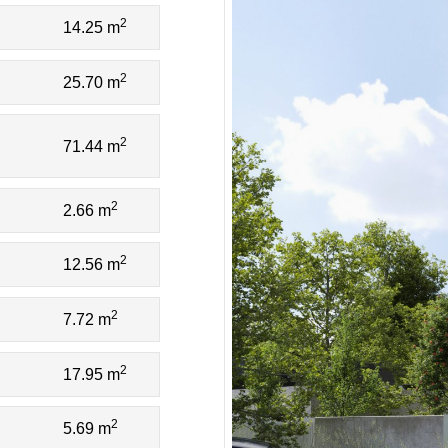
2
14.25 m
2
25.70 m
2
71.44 m
2
2.66 m
2
12.56 m
2
7.72 m
2
17.95 m
2
5.69 m