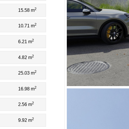
2
15.58 m
2
10.71 m
2
6.21 m
2
4.82 m
2
25.03 m
2
16.98 m
2
2.56 m
2
9.92 m