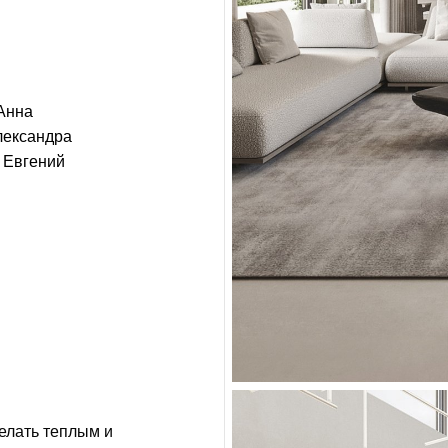
Анна
лександра
Евгений
делать теплым и