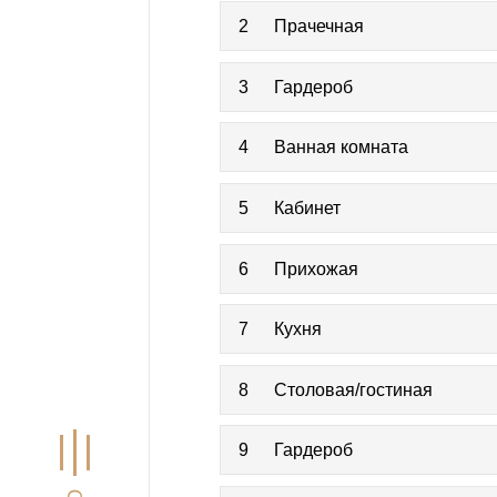
2
Прачечная
3
Гардероб
4
Ванная комната
5
Кабинет
6
Прихожая
7
Кухня
8
Столовая/гостиная
9
Гардероб