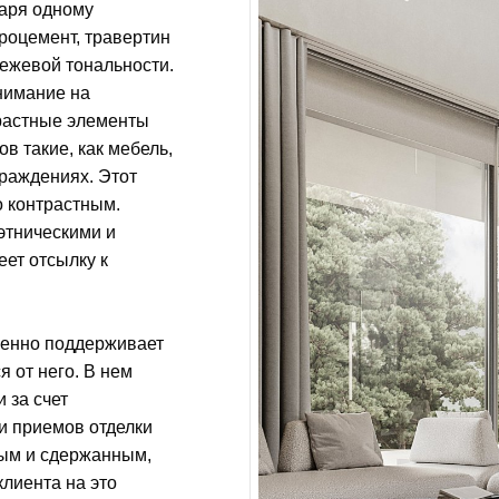
даря одному
роцемент, травертин
ежевой тональности.
внимание на
трастные элементы
в такие, как мебель,
граждениях. Этот
о контрастным.
этническими и
еет отсылку к
менно поддерживает
я от него. В нем
 за счет
и приемов отделки
ным и сдержанным,
клиента на это