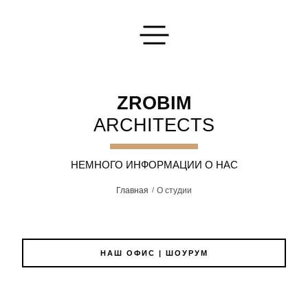
Оставьте Вашу заявку
ZROBIM
ARCHITECTS
НЕМНОГО ИНФОРМАЦИИ О НАС
Напишите нам
И мы ответим на любые интересующие вас вопросы
Главная
О студии
ОТПРАВИТЬ
НАШ ОФИС | ШОУРУМ