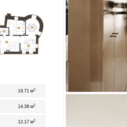
2
19.71 м
2
14.38 м
2
12.17 м