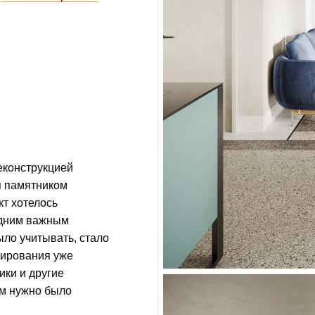
еконструкцией
я памятником
кт хотелось
одним важным
ло учитывать, стало
ктирования уже
ики и другие
ам нужно было