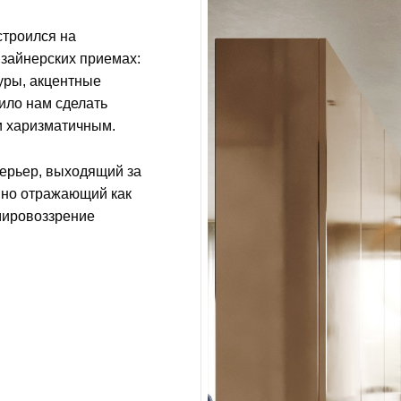
строился на
изайнерских приемах:
туры, акцентные
ило нам сделать
и харизматичным.
терьер, выходящий за
 но отражающий как
 мировоззрение