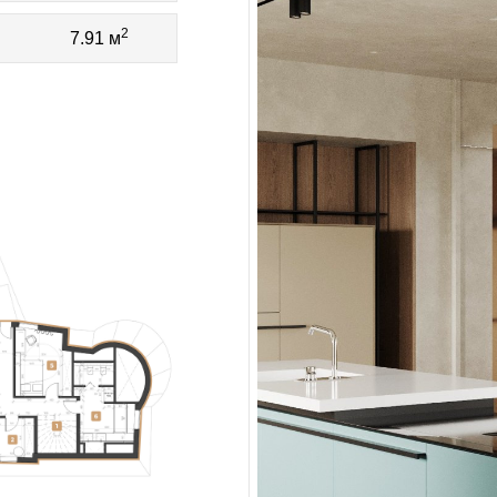
2
7.91 м