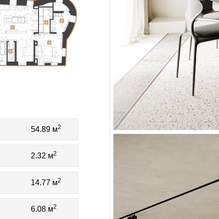
2
54.89 м
2
2.32 м
2
14.77 м
2
6.08 м