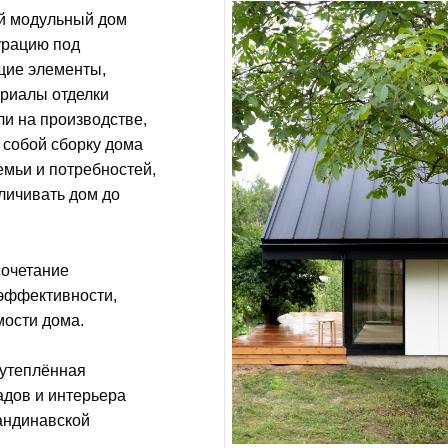
й модульный дом
урацию под
ущие элементы,
риалы отделки
и на производстве,
 собой сборку дома
семьи и потребностей,
личивать дом до
сочетание
оэффективности,
мости дома.
 утеплённая
адов и интерьера
кандинавской