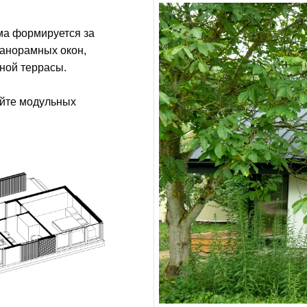
ма формируется за
панорамных окон,
тной террасы.
айте модульных