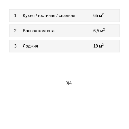
2
1
Кухня / гостиная / спальня
65 м
2
2
Ванная комната
6,5 м
2
3
Лоджия
19 м
B|A