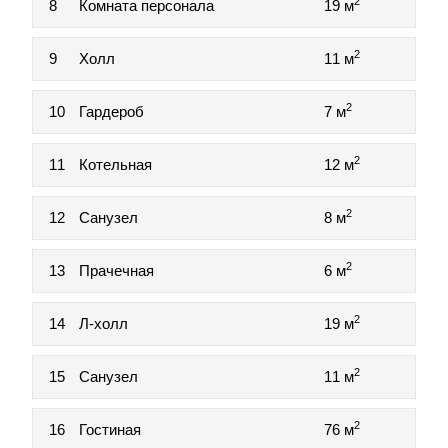
2
8
Комната персонала
19 м
2
9
Холл
11 м
2
10
Гардероб
7 м
2
11
Котельная
12 м
2
12
Санузел
8 м
2
13
Прачечная
6 м
2
14
Л-холл
19 м
2
15
Санузел
11 м
2
16
Гостиная
76 м