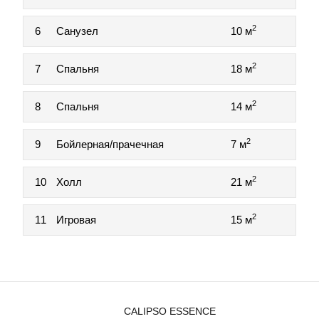
2
6
Санузел
10 м
2
7
Спальня
18 м
2
8
Спальня
14 м
2
9
Бойлерная/прачечная
7 м
2
10
Холл
21 м
2
11
Игровая
15 м
CALIPSO ESSENCE