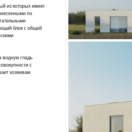
дый из которых имеет
азнесенными по
огательными
ющий блок с общей
ескими
 водную гладь
совокупности с
вает хозяевам