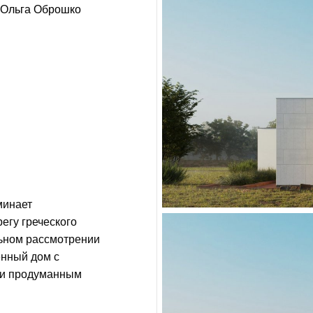
Ольга Оброшко
минает
егу греческого
льном рассмотрении
енный дом с
 и продуманным