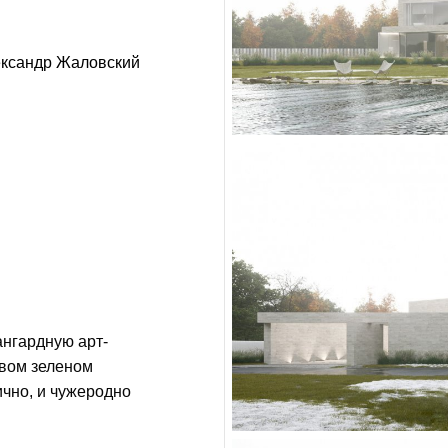
ксандр Жаловский
ангардную арт-
ивом зеленом
ично, и чужеродно