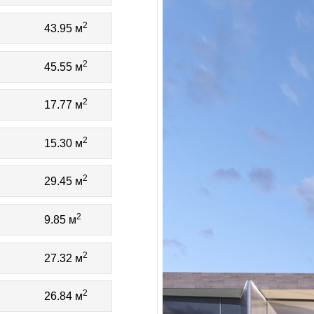
2
43.95 м
2
45.55 м
2
17.77 м
2
15.30 м
2
29.45 м
2
9.85 м
2
27.32 м
2
26.84 м