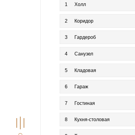
1
Холл
2
Коридор
3
Гардероб
4
Санузел
5
Кладовая
6
Гараж
7
Гостиная
8
Кухня-столовая