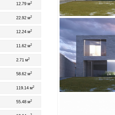
2
12.79 м
2
22.92 м
2
12.24 м
2
11.62 м
2
2.71 м
2
58.62 м
2
119.14 м
2
55.48 м
2