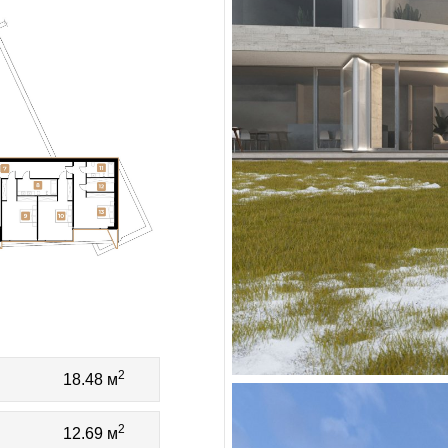
2
18.48 м
2
12.69 м