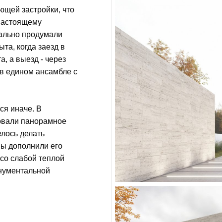
ющей застройки, что
-настоящему
тально продумали
та, когда заезд в
а, а выезд - через
 в едином ансамбле с
ся иначе. В
овали панорамное
елось делать
ы дополнили его
 со слабой теплой
онументальной