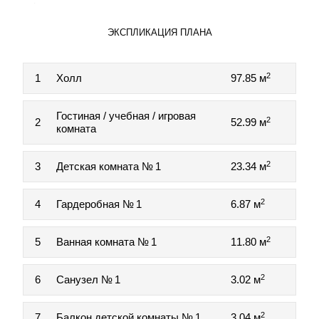
ЭКСПЛИКАЦИЯ ПЛАНА
2
1
Холл
97.85 м
Гостиная / учебная / игровая
2
2
52.99 м
комната
2
3
Детская комната № 1
23.34 м
2
4
Гардеробная № 1
6.87 м
2
5
Ванная комната № 1
11.80 м
2
6
Санузел № 1
3.02 м
2
7
Балкон детской комнаты № 1
3.04 м