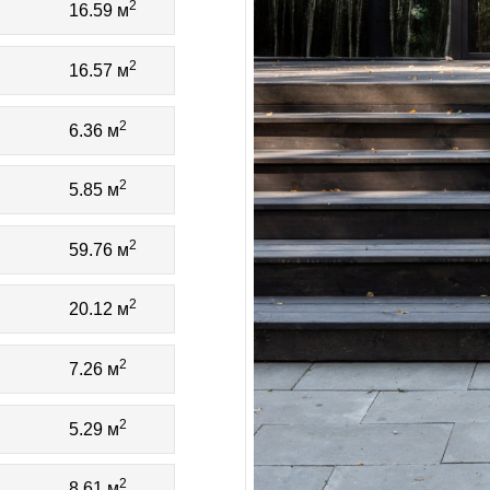
2
16.59 м
2
16.57 м
2
6.36 м
2
5.85 м
2
59.76 м
2
20.12 м
2
7.26 м
2
5.29 м
2
8.61 м