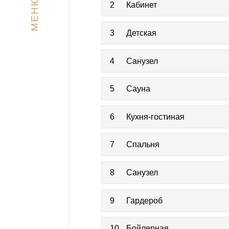
МЕНЮ
2
Кабинет
3
Детская
4
Санузел
5
Сауна
6
Кухня-гостиная
7
Спальня
8
Санузел
9
Гардероб
10
Бойлерная