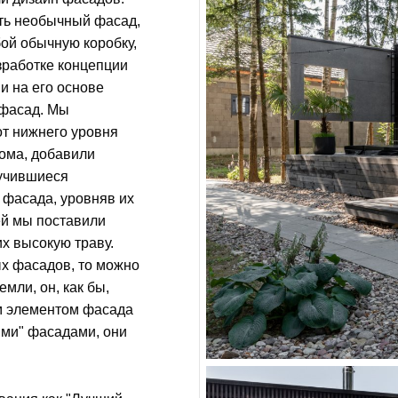
ать необычный фасад,
бой обычную коробку,
зработке концепции
и на его основе
 фасад. Мы
от нижнего уровня
дома, добавили
лучившиеся
 фасада, уровняв их
ей мы поставили
их высокую траву.
ых фасадов, то можно
емли, он, как бы,
 элементом фасада
ими" фасадами, они