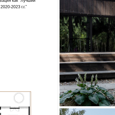
вация как "Лучший
020-2023 г.г."