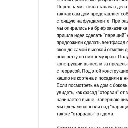
Перед нами стояла задача сдел
так как сам дом представляет со
стоящую на фундаменте. При ра
мы опирались на бриф заказчика 
пришла идея сделать "парящий"
предложили сделать вентфасад 
окон до самой высокой отметки 
подсветку по нижнему краю. По
конструкции вынесли за пределы
с террасой. Под этой конструкци
кашпо из кортена и посадили в н
Если посмотреть на дом с боков
увидеть, как фасад "оторван" от з
начинается выше. Завершающим
мы сделали консоли над "парящ
так же "оторваны" от дома.