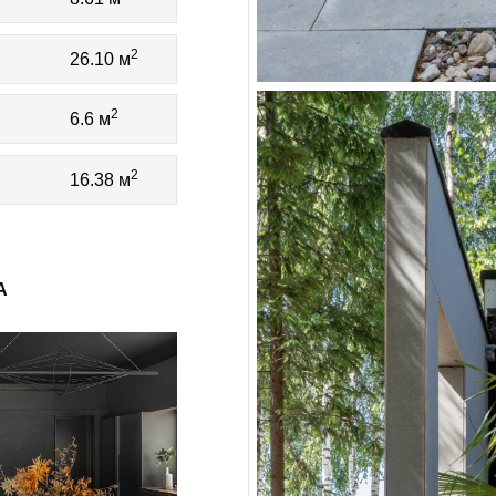
2
26.10 м
2
6.6 м
2
16.38 м
А