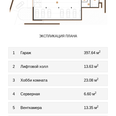
ЭКСПЛИКАЦИЯ ПЛАНА
2
1
Гараж
397.64 м
2
2
Лифтовой холл
13.63 м
2
3
Хобби комната
23.08 м
2
4
Серверная
6.60 м
2
5
Венткамера
13.35 м