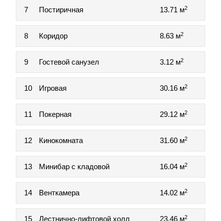
2
7
Постиричная
13.71 м
2
8
Коридор
8.63 м
2
9
Гостевой санузел
3.12 м
2
10
Игровая
30.16 м
2
11
Покерная
29.12 м
2
12
Кинокомната
31.60 м
2
13
Минибар с кладовой
16.04 м
2
14
Венткамера
14.02 м
2
15
Лестнично-лифтовой холл
23.46 м