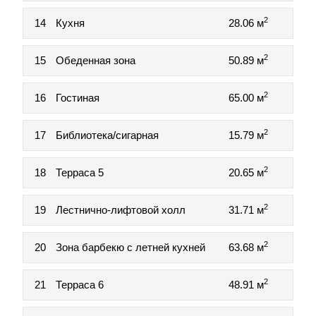
2
14
Кухня
28.06 м
2
15
Обеденная зона
50.89 м
2
16
Гостиная
65.00 м
2
17
Библиотека/сигарная
15.79 м
2
18
Терраса 5
20.65 м
2
19
Лестнично-лифтовой холл
31.71 м
2
20
Зона барбекю с летней кухней
63.68 м
2
21
Терраса 6
48.91 м